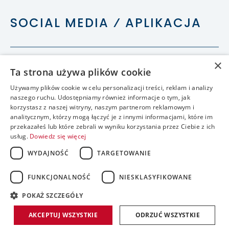
SOCIAL MEDIA ⁄ APLIKACJA
×
Ta strona używa plików cookie
Używamy plików cookie w celu personalizacji treści, reklam i analizy
naszego ruchu. Udostępniamy również informacje o tym, jak
korzystasz z naszej witryny, naszym partnerom reklamowym i
analitycznym, którzy mogą łączyć je z innymi informacjami, które im
przekazałeś lub które zebrali w wyniku korzystania przez Ciebie z ich
usług.
Dowiedz się więcej
WYDAJNOŚĆ
TARGETOWANIE
FUNKCJONALNOŚĆ
NIESKLASYFIKOWANE
accessible
POKAŻ SZCZEGÓŁY
realizacja:
AKCEPTUJ WSZYSTKIE
ODRZUĆ WSZYSTKIE