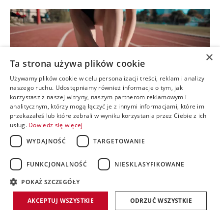
×
Ta strona używa plików cookie
Używamy plików cookie w celu personalizacji treści, reklam i analizy
naszego ruchu. Udostępniamy również informacje o tym, jak
korzystasz z naszej witryny, naszym partnerom reklamowym i
analitycznym, którzy mogą łączyć je z innymi informacjami, które im
przekazałeś lub które zebrali w wyniku korzystania przez Ciebie z ich
usług.
Dowiedz się więcej
WYDAJNOŚĆ
TARGETOWANIE
WŁAŚCIWOŚCI BUTÓW DO BIEGANIA
ZAWSZE WYWOŁYWAŁY GORĄCE DEBATY
FUNKCJONALNOŚĆ
NIESKLASYFIKOWANE
(2)
accessible
POKAŻ SZCZEGÓŁY
2022.04.07
AKCEPTUJ WSZYSTKIE
ODRZUĆ WSZYSTKIE