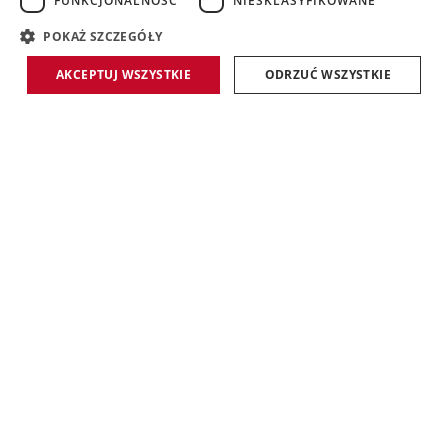
FUNKCJONALNOŚĆ
NIESKLASYFIKOWANE
accessible
POKAŻ SZCZEGÓŁY
AKCEPTUJ WSZYSTKIE
ODRZUĆ WSZYSTKIE
TRASY
BIEGI GÓRSKIE