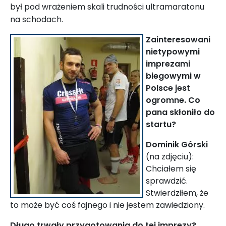
był pod wrażeniem skali trudności ultramaratonu
na schodach.
Zainteresowani
nietypowymi
imprezami
biegowymi w
Polsce jest
ogromne. Co
pana skłoniło do
startu?
Dominik Górski
(na zdjęciu):
Chciałem się
sprawdzić.
Stwierdziłem, że
to może być coś fajnego i nie jestem zawiedziony.
Długo trwały przygotowania do tej imprezy?