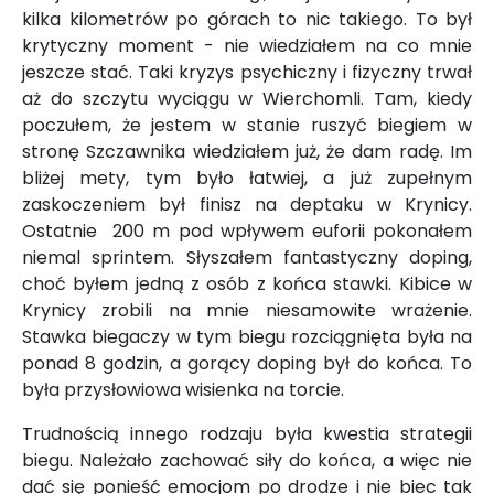
kilka kilometrów po górach to nic takiego. To był
krytyczny moment - nie wiedziałem na co mnie
jeszcze stać. Taki kryzys psychiczny i fizyczny trwał
aż do szczytu wyciągu w Wierchomli. Tam, kiedy
poczułem, że jestem w stanie ruszyć biegiem w
stronę Szczawnika wiedziałem już, że dam radę. Im
bliżej mety, tym było łatwiej, a już zupełnym
zaskoczeniem był finisz na deptaku w Krynicy.
Ostatnie 200 m pod wpływem euforii pokonałem
niemal sprintem. Słyszałem fantastyczny doping,
choć byłem jedną z osób z końca stawki. Kibice w
Krynicy zrobili na mnie niesamowite wrażenie.
Stawka biegaczy w tym biegu rozciągnięta była na
ponad 8 godzin, a gorący doping był do końca. To
była przysłowiowa wisienka na torcie.
Trudnością innego rodzaju była kwestia strategii
biegu. Należało zachować siły do końca, a więc nie
dać się ponieść emocjom po drodze i nie biec tak