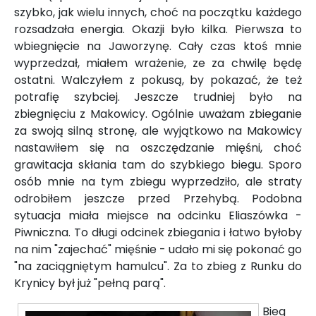
szybko, jak wielu innych, choć na początku każdego
rozsadzała energia. Okazji było kilka. Pierwsza to
wbiegnięcie na Jaworzynę. Cały czas ktoś mnie
wyprzedzał, miałem wrażenie, ze za chwilę będę
ostatni. Walczyłem z pokusą, by pokazać, że też
potrafię szybciej. Jeszcze trudniej było na
zbiegnięciu z Makowicy. Ogólnie uważam zbieganie
za swoją silną stronę, ale wyjątkowo na Makowicy
nastawiłem się na oszczędzanie mięśni, choć
grawitacja skłania tam do szybkiego biegu. Sporo
osób mnie na tym zbiegu wyprzedziło, ale straty
odrobiłem jeszcze przed Przehybą. Podobna
sytuacja miała miejsce na odcinku Eliaszówka -
Piwniczna. To długi odcinek zbiegania i łatwo byłoby
na nim "zajechać" mięśnie - udało mi się pokonać go
"na zaciągniętym hamulcu". Za to zbieg z Runku do
Krynicy był już "pełną parą".
Bieg