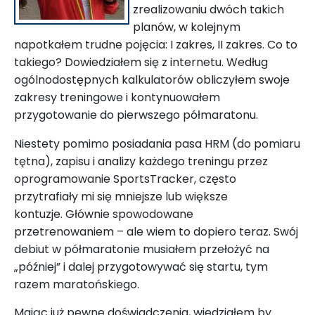
zrealizowaniu dwóch takich
planów, w kolejnym
napotkałem trudne pojęcia: I zakres, II zakres. Co to
takiego? Dowiedziałem się z internetu. Według
ogólnodostępnych kalkulatorów obliczyłem swoje
zakresy treningowe i kontynuowałem
przygotowanie do pierwszego półmaratonu.
Niestety pomimo posiadania pasa HRM (do pomiaru
tętna), zapisu i analizy każdego treningu przez
oprogramowanie SportsTracker, często
przytrafiały mi się mniejsze lub większe
kontuzje. Głównie spowodowane
przetrenowaniem – ale wiem to dopiero teraz. Swój
debiut w półmaratonie musiałem przełożyć na
„później” i dalej przygotowywać się startu, tym
razem maratońskiego.
Mając już pewne doświadczenia, wiedziałem by