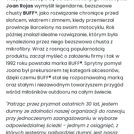
Joan Rojas
wymyślił legendarne, bezszwowe
chusty
BUFF®
, jako rozwiązanie chroniące przed
słońcem, wiatrem i zimnem, kiedy przemierzał
prowincje Barcelony na swoim motocyklu. Rok
później znalazł idealne rozwiązanie, którym była
wynaleziona przez niego bezszwowa chusta z
mikrofibry. Wraz z rosnącą popularnością
produktu, zaczął myśleć o założeniu firmy i tak w
1992 roku powstała marka BUFF®. Sprytny pomysł
Joana był prekursorem tej kategorii akcesoriów,
dzięki czemu BUFF® stał się rozpoznawalną marką
oraz stałym i niezawodnym towarzyszem przygód
wśród miłośników outdooru na całym świecie.
"Patrząc przez pryzmat ostatnich 30 lat, jestem
dumny ze zdolności naszej organizacji do rozwoju,
przy jednoczesnym zaangażowaniu w wyborze
odpowiedzialnej ścieżki - jednym z osiągnięć, z
których jesteśmy najbardziej dumni, jest nasza