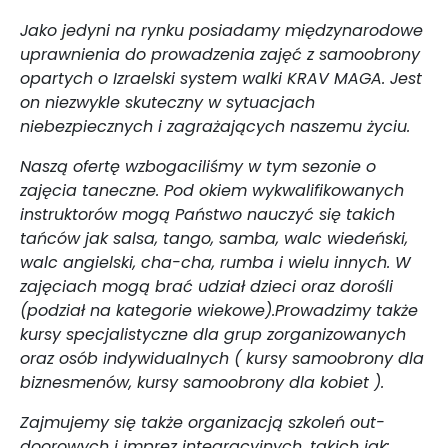
Jako jedyni na rynku posiadamy międzynarodowe
uprawnienia do prowadzenia zajęć z samoobrony
opartych o Izraelski system walki KRAV MAGA. Jest
on niezwykle skuteczny w sytuacjach
niebezpiecznych i zagrażających naszemu życiu.
Naszą ofertę wzbogaciliśmy w tym sezonie o
zajęcia taneczne. Pod okiem wykwalifikowanych
instruktorów mogą Państwo nauczyć się takich
tańców jak salsa, tango, samba, walc wiedeński,
walc angielski, cha-cha, rumba i wielu innych. W
zajęciach mogą brać udział dzieci oraz dorośli
(podział na kategorie wiekowe).Prowadzimy także
kursy specjalistyczne dla grup zorganizowanych
oraz osób indywidualnych ( kursy samoobrony dla
biznesmenów, kursy samoobrony dla kobiet ).
Zajmujemy się także organizacją szkoleń out-
doorowych i imprez integracyjnych, takich jak: