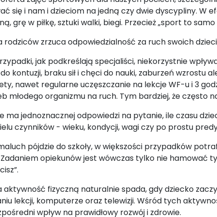
ć się i nam i dzieciom na jedną czy dwie dyscypliny. W e
ą, grę w piłkę, sztuki walki, biegi. Przecież „sport to samo 
pa rodziców zrzuca odpowiedzialność za ruch swoich dziec
rzypadki, jak podkreślają specjaliści, niekorzystnie wpływ
 kontuzji, braku sił i chęci do nauki, zaburzeń wzrostu al
tety, nawet regularne uczęszczanie na lekcje WF-u i 3 god
b młodego organizmu na ruch. Tym bardziej, że często na
 ma jednoznacznej odpowiedzi na pytanie, ile czasu dzie
ielu czynników - wieku, kondycji, wagi czy po prostu pred
aluch pójdzie do szkoły, w większości przypadków potraf
 Zadaniem opiekunów jest wówczas tylko nie hamować tyc
cisz”.
a aktywność fizyczną naturalnie spada, gdy dziecko zacz
iu lekcji, komputerze oraz telewizji. Wśród tych aktywnoś
pośredni wpływ na prawidłowy rozwój i zdrowie.