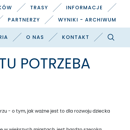
IKÓW
TRASY
INFORMACJE
PARTNERZY
WYNIKI - ARCHIWUM
Szukaj
RIA
O NAS
KONTAKT
RTU POTRZEBA
u - o tym, jak ważne jest to dla rozwoju dziecka
e w większych miastach, jest bardzo szeroka,