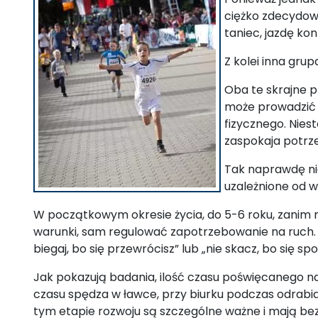
ciężko zdecydowa
taniec, jazdę konn
Z kolei inna gru
Oba te skrajne p
może prowadzić do
fizycznego. Nies
zaspokaja potrze
Tak naprawdę nie
uzależnione od w
W początkowym okresie życia, do 5-6 roku, zanim m
warunki, sam regulować zapotrzebowanie na ruch.
biegaj, bo się przewrócisz” lub „nie skacz, bo się spo
Jak pokazują badania, ilość czasu poświęcanego n
czasu spędza w ławce, przy biurku podczas odrabian
tym etapie rozwoju są szczególne ważne i mają bez