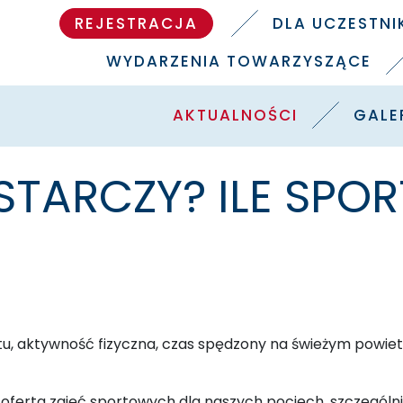
REJESTRACJA
DLA UCZESTN
WYDARZENIA TOWARZYSZĄCE
AKTUALNOŚCI
GALE
TARCZY? ILE SPO
u, aktywność fizyczna, czas spędzony na świeżym powietrz
oferta zajęć sportowych dla naszych pociech, szczególni