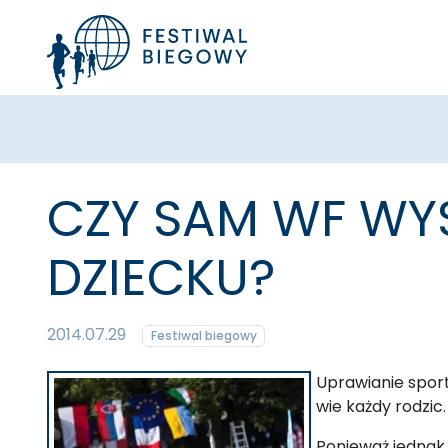
CZY SAM WF WYS
DZIECKU?
2014.07.29
Festiwal biegowy
Uprawianie sport
wie każdy rodzic.
Ponieważ jednak 