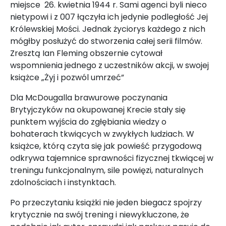
miejsce 26. kwietnia 1944 r. Sami agenci byli nieco
nietypowi i z 007 łączyła ich jedynie podległość Jej
Królewskiej Mości. Jednak życiorys każdego z nich
mógłby posłużyć do stworzenia całej serii filmów.
Zresztą Ian Fleming obszernie cytował
wspomnienia jednego z uczestników akcji, w swojej
książce „Żyj i pozwól umrzeć”
Dla McDougalla brawurowe poczynania
Brytyjczyków na okupowanej Krecie stały się
punktem wyjścia do zgłębiania wiedzy o
bohaterach tkwiących w zwykłych ludziach. W
książce, którą czyta się jak powieść przygodową
odkrywa tajemnice sprawności fizycznej tkwiącej w
treningu funkcjonalnym, sile powięzi, naturalnych
zdolnościach i instynktach.
Po przeczytaniu książki nie jeden biegacz spojrzy
krytycznie na swój trening i niewykluczone, że