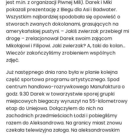
jest m.in. z organizacji Piwnej Mili). Darek i Miki
pokazali prezentację z Biegu dla Asi i Badwater.
Wszystkim najbardziej spodobała się opowieść o
stworach zwanych dokolanami, grasujących na
amerykańskiej pustyni. – Jakiś zwierzak przebiegł mi
drogę – zrelacjonował Darek swoim zającom
Mikołajowi i Filipowi. Jaki zwierzak? A, taki do kolan...
Wieczór zakończyliśmy zrobieniem wspólnych
zdjęć.
Już następnego dnia rano była w planie kolejna
część sportowa programu artystycznego. Spod
centrum handlowo-rozrywkowego Manufaktura o
godz. 9.30 Darek w towarzystwie sporej grupki
miejscowych biegaczy wyruszył na 55-kilometrowy
etap do Uniejowa. Dołączyłem do nich na
zachodnich przedmieściach Łodzi i pobiegliśmy
razem do Aleksandrowa. Na granicy miast znowu
czekała telewizyjna załoga. Na aleksandrowskim