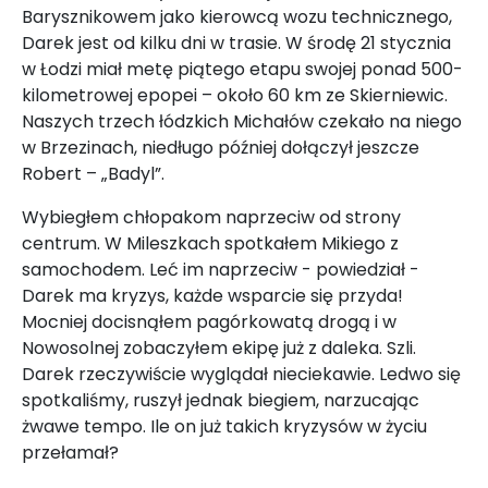
Barysznikowem jako kierowcą wozu technicznego,
Darek jest od kilku dni w trasie. W środę 21 stycznia
w Łodzi miał metę piątego etapu swojej ponad 500-
kilometrowej epopei – około 60 km ze Skierniewic.
Naszych trzech łódzkich Michałów czekało na niego
w Brzezinach, niedługo później dołączył jeszcze
Robert – „Badyl”.
Wybiegłem chłopakom naprzeciw od strony
centrum. W Mileszkach spotkałem Mikiego z
samochodem. Leć im naprzeciw - powiedział -
Darek ma kryzys, każde wsparcie się przyda!
Mocniej docisnąłem pagórkowatą drogą i w
Nowosolnej zobaczyłem ekipę już z daleka. Szli.
Darek rzeczywiście wyglądał nieciekawie. Ledwo się
spotkaliśmy, ruszył jednak biegiem, narzucając
żwawe tempo. Ile on już takich kryzysów w życiu
przełamał?