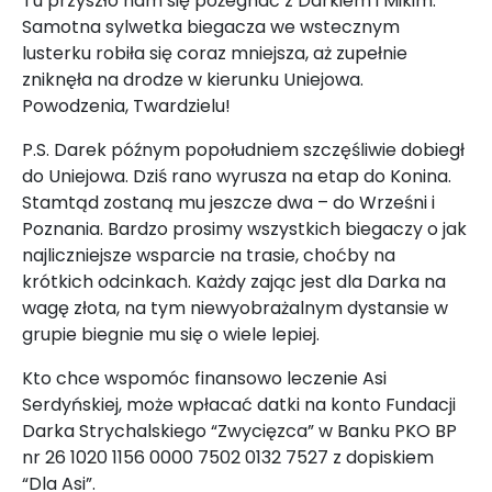
Tu przyszło nam się pożegnać z Darkiem i Mikim.
Samotna sylwetka biegacza we wstecznym
lusterku robiła się coraz mniejsza, aż zupełnie
zniknęła na drodze w kierunku Uniejowa.
Powodzenia, Twardzielu!
P.S. Darek późnym popołudniem szczęśliwie dobiegł
do Uniejowa. Dziś rano wyrusza na etap do Konina.
Stamtąd zostaną mu jeszcze dwa – do Wrześni i
Poznania. Bardzo prosimy wszystkich biegaczy o jak
najliczniejsze wsparcie na trasie, choćby na
krótkich odcinkach. Każdy zając jest dla Darka na
wagę złota, na tym niewyobrażalnym dystansie w
grupie biegnie mu się o wiele lepiej.
Kto chce wspomóc finansowo leczenie Asi
Serdyńskiej, może wpłacać datki na konto Fundacji
Darka Strychalskiego “Zwycięzca” w Banku PKO BP
nr 26 1020 1156 0000 7502 0132 7527 z dopiskiem
“Dla Asi”.