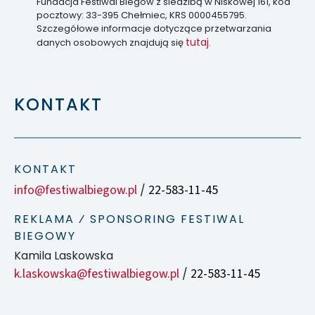
Fundacja Festiwal Biegów z siedzibą w Niskowej 161, kod
pocztowy: 33-395 Chełmiec, KRS 0000455795.
Szczegółowe informacje dotyczące przetwarzania
tutaj
danych osobowych znajdują się
.
KONTAKT
KONTAKT
info@festiwalbiegow.pl
22-583-11-45
/
REKLAMA ⁄ SPONSORING FESTIWAL
BIEGOWY
Kamila Laskowska
k.laskowska@festiwalbiegow.pl
22-583-11-45
/