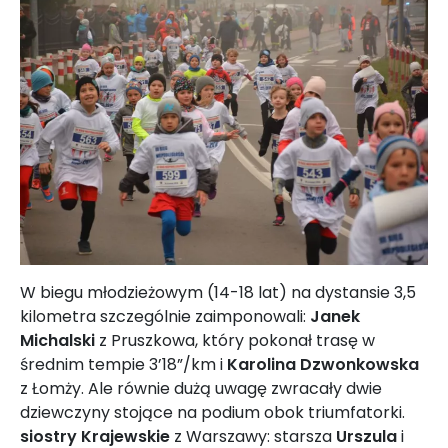
W biegu młodzieżowym (14-18 lat) na dystansie 3,5
kilometra szczególnie zaimponowali:
Janek
Michalski
z Pruszkowa, który pokonał trasę w
średnim tempie 3’18”/km i
Karolina Dzwonkowska
z Łomży. Ale równie dużą uwagę zwracały dwie
dziewczyny stojące na podium obok triumfatorki.
siostry Krajewskie
z Warszawy: starsza
Urszula
i