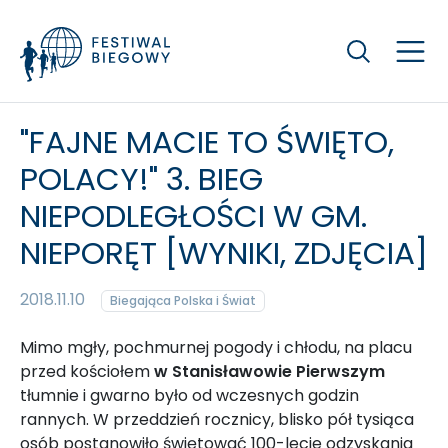
Szukaj
"FAJNE MACIE TO ŚWIĘTO,
POLACY!" 3. BIEG
NIEPODLEGŁOŚCI W GM.
NIEPORĘT [WYNIKI, ZDJĘCIA]
2018.11.10
Biegająca Polska i Świat
Mimo mgły, pochmurnej pogody i chłodu, na placu
przed kościołem
w Stanisławowie Pierwszym
tłumnie i gwarno było od wczesnych godzin
rannych. W przeddzień rocznicy, blisko pół tysiąca
osób postanowiło świętować 100-lecie odzyskania