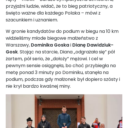
przyjaźni ludzie, widać, że to bieg patriotyczny, a
święto ważne dla każdego Polaka – mówi z
szacunkiem i uznaniem.
W gronie kandydatów do podium w biegu na 10 km
widzieliśmy młode biegowe małżeństwo z
Warszawy,
Dominika Goska
i
Dianę Dawidziuk-
Gosk
. Stojąc na starcie, Diana „odgrażała się” pół
żartem, pół serio, że „dołoży” mężowi. I cel w
pewnym sensie osiągnęła, bo choć przybiegła na
metę ponad 3 minuty po Dominiku, stanęła na
podium, podczas gdy małżonek był dopiero szósty i
nie krył bardzo kwaśnej miny.