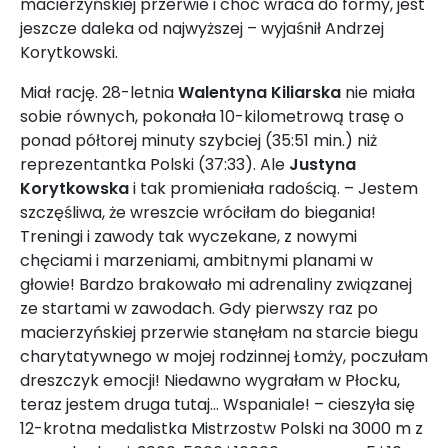
macierzyńskiej przerwie i choć wraca do formy, jest
jeszcze daleka od najwyższej – wyjaśnił Andrzej
Korytkowski.
Miał rację. 28-letnia
Walentyna Kiliarska
nie miała
sobie równych, pokonała 10-kilometrową trasę o
ponad półtorej minuty szybciej (35:51 min.) niż
reprezentantka Polski (37:33). Ale
Justyna
Korytkowska
i tak promieniała radością. – Jestem
szczęśliwa, że wreszcie wróciłam do biegania!
Treningi i zawody tak wyczekane, z nowymi
chęciami i marzeniami, ambitnymi planami w
głowie! Bardzo brakowało mi adrenaliny związanej
ze startami w zawodach. Gdy pierwszy raz po
macierzyńskiej przerwie stanęłam na starcie biegu
charytatywnego w mojej rodzinnej Łomży, poczułam
dreszczyk emocji! Niedawno wygrałam w Płocku,
teraz jestem druga tutaj… Wspaniale! – cieszyła się
12-krotna medalistka Mistrzostw Polski na 3000 m z