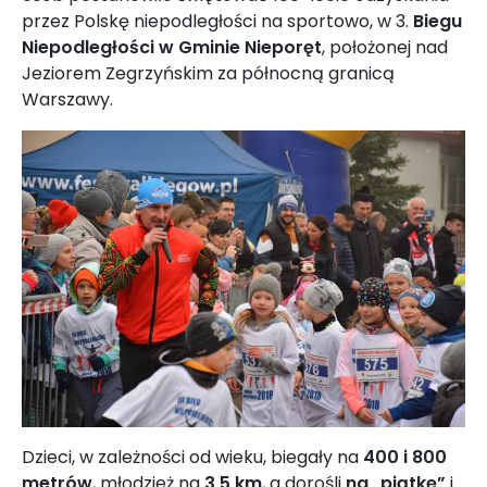
przez Polskę niepodległości na sportowo, w 3.
Biegu
Niepodległości w Gminie Nieporęt
, położonej nad
Jeziorem Zegrzyńskim za północną granicą
Warszawy.
Dzieci, w zależności od wieku, biegały na
400 i 800
metrów
, młodzież na
3,5 km
, a dorośli
na „piątkę”
i