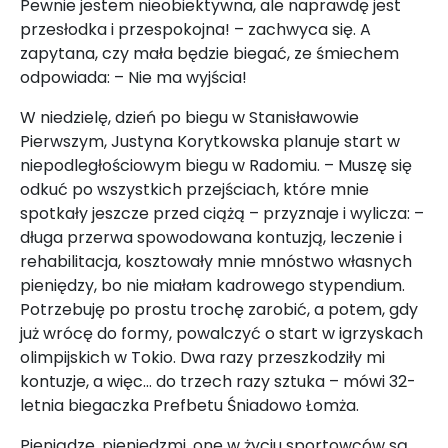
Pewnie jestem nieobiektywna, ale naprawdę jest
przesłodka i przespokojna! – zachwyca się. A
zapytana, czy mała będzie biegać, ze śmiechem
odpowiada: – Nie ma wyjścia!
W niedzielę, dzień po biegu w Stanisławowie
Pierwszym, Justyna Korytkowska planuje start w
niepodległościowym biegu w Radomiu. – Muszę się
odkuć po wszystkich przejściach, które mnie
spotkały jeszcze przed ciążą – przyznaje i wylicza: –
długa przerwa spowodowana kontuzją, leczenie i
rehabilitacja, kosztowały mnie mnóstwo własnych
pieniędzy, bo nie miałam kadrowego stypendium.
Potrzebuję po prostu trochę zarobić, a potem, gdy
już wrócę do formy, powalczyć o start w igrzyskach
olimpijskich w Tokio. Dwa razy przeszkodziły mi
kontuzje, a więc… do trzech razy sztuka – mówi 32-
letnia biegaczka Prefbetu Śniadowo Łomża.
Pieniądze, pieniędzmi, one w życiu sportowców są