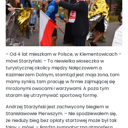
– Od 4 lat mieszkam w Polsce, w Klementowicach –
mówi Starżyński. – To niewielka wioseczka w
turystycznej okolicy między Nałęczowem a
Kazimierzem Dolnym, stamtąd jest moja żona, tam
mamy synka, tam pracuję w firmie zajmującej się
mrożonymi owocami i warzywami. A poza tym
staram się utrzymywać sportową formę.
Andrzej Starżyński jest zachwycony biegiem w
Stanisławowie Pierwszym. – Nie spodziewałem się,
że nieduży bieg bez opłaty startowej może był tak
fajny – mówi. – Bardzo sympatyczna atmosfera,