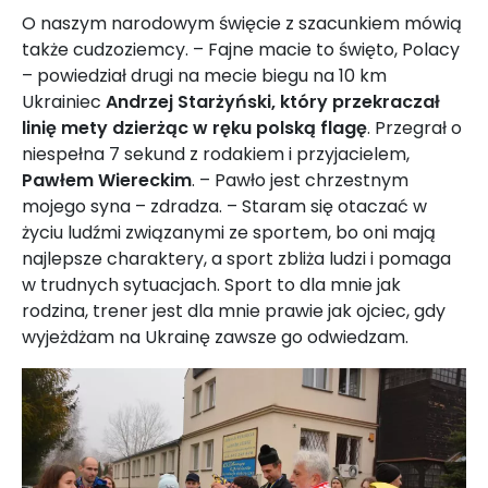
O naszym narodowym święcie z szacunkiem mówią
także cudzoziemcy. – Fajne macie to święto, Polacy
– powiedział drugi na mecie biegu na 10 km
Ukrainiec
Andrzej Starżyński, który przekraczał
linię mety dzierżąc w ręku polską flagę
. Przegrał o
niespełna 7 sekund z rodakiem i przyjacielem,
Pawłem Wiereckim
. – Pawło jest chrzestnym
mojego syna – zdradza. – Staram się otaczać w
życiu ludźmi związanymi ze sportem, bo oni mają
najlepsze charaktery, a sport zbliża ludzi i pomaga
w trudnych sytuacjach. Sport to dla mnie jak
rodzina, trener jest dla mnie prawie jak ojciec, gdy
wyjeżdżam na Ukrainę zawsze go odwiedzam.