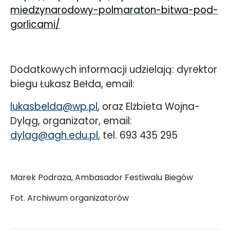
miedzynarodowy-polmaraton-bitwa-pod-
gorlicami/
Dodatkowych informacji udzielają: dyrektor
biegu Łukasz Bełda, email:
lukasbelda@wp.pl
, oraz Elżbieta Wojna-
Dyląg, organizator, email:
dylag@agh.edu.pl
, tel. 693 435 295
Marek Podraza, Ambasador Festiwalu Biegów
Fot. Archiwum organizatorów