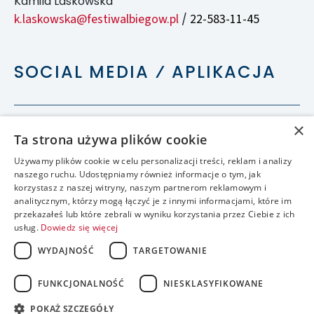
Kamila Laskowska
k.laskowska@festiwalbiegow.pl
22-583-11-45
/
SOCIAL MEDIA ⁄ APLIKACJA
×
Ta strona używa plików cookie
Używamy plików cookie w celu personalizacji treści, reklam i analizy
naszego ruchu. Udostępniamy również informacje o tym, jak
korzystasz z naszej witryny, naszym partnerom reklamowym i
analitycznym, którzy mogą łączyć je z innymi informacjami, które im
przekazałeś lub które zebrali w wyniku korzystania przez Ciebie z ich
usług.
Dowiedz się więcej
WYDAJNOŚĆ
TARGETOWANIE
FUNKCJONALNOŚĆ
NIESKLASYFIKOWANE
accessible
POKAŻ SZCZEGÓŁY