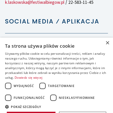
k.laskowska@festiwalbiegow.pl
22-583-11-45
/
SOCIAL MEDIA ⁄ APLIKACJA
×
Ta strona używa plików cookie
Używamy plików cookie w celu personalizacji treści, reklam i analizy
naszego ruchu. Udostępniamy również informacje o tym, jak
korzystasz z naszej witryny, naszym partnerom reklamowym i
analitycznym, którzy mogą łączyć je z innymi informacjami, które im
przekazałeś lub które zebrali w wyniku korzystania przez Ciebie z ich
usług.
Dowiedz się więcej
WYDAJNOŚĆ
TARGETOWANIE
FUNKCJONALNOŚĆ
NIESKLASYFIKOWANE
accessible
POKAŻ SZCZEGÓŁY
realizacja: