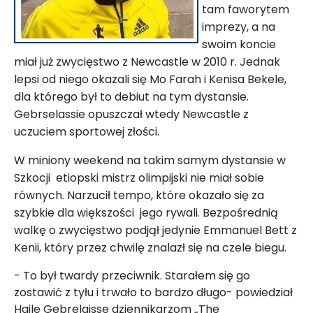
tam faworytem
imprezy, a na
swoim koncie
miał już zwycięstwo z Newcastle w 2010 r. Jednak
lepsi od niego okazali się Mo Farah i Kenisa Bekele,
dla którego był to debiut na tym dystansie.
Gebrselassie opuszczał wtedy Newcastle z
uczuciem sportowej złości.
W miniony weekend na takim samym dystansie w
Szkocji etiopski mistrz olimpijski nie miał sobie
równych. Narzucił tempo, które okazało się za
szybkie dla większości jego rywali. Bezpośrednią
walkę o zwycięstwo podjął jedynie Emmanuel Bett z
Kenii, który przez chwilę znalazł się na czele biegu.
- To był twardy przeciwnik. Starałem się go
zostawić z tyłu i trwało to bardzo długo- powiedział
Haile Gebrelaisse dziennikarzom „The