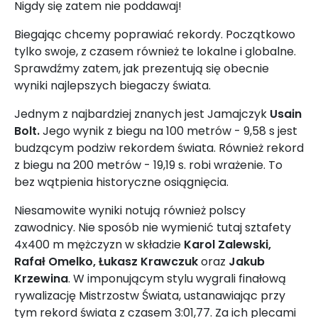
Nigdy się zatem nie poddawaj!
Biegając chcemy poprawiać rekordy. Początkowo
tylko swoje, z czasem również te lokalne i globalne.
Sprawdźmy zatem, jak prezentują się obecnie
wyniki najlepszych biegaczy świata.
Jednym z najbardziej znanych jest Jamajczyk
Usain
Bolt.
Jego wynik z biegu na 100 metrów - 9,58 s jest
budzącym podziw rekordem świata. Również rekord
z biegu na 200 metrów - 19,19 s. robi wrażenie. To
bez wątpienia historyczne osiągnięcia.
Niesamowite wyniki notują również polscy
zawodnicy. Nie sposób nie wymienić tutaj sztafety
4x400 m mężczyzn w składzie
Karol Zalewski,
Rafał Omelko, Łukasz Krawczuk
oraz
Jakub
Krzewina
. W imponującym stylu wygrali finałową
rywalizację Mistrzostw Świata, ustanawiając przy
tym rekord świata z czasem 3:01,77. Za ich plecami