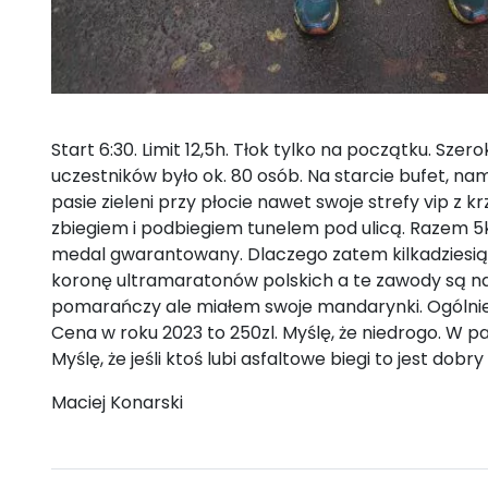
Start 6:30. Limit 12,5h. Tłok tylko na początku. Szer
uczestników było ok. 80 osób. Na starcie bufet, na
pasie zieleni przy płocie nawet swoje strefy vip z 
zbiegiem i podbiegiem tunelem pod ulicą. Razem 5km
medal gwarantowany. Dlaczego zatem kilkadziesią
koronę ultramaratonów polskich a te zawody są na l
pomarańczy ale miałem swoje mandarynki. Ogólnie bie
Cena w roku 2023 to 250zl. Myślę, że niedrogo. W pa
Myślę, że jeśli ktoś lubi asfaltowe biegi to jest dob
Maciej Konarski