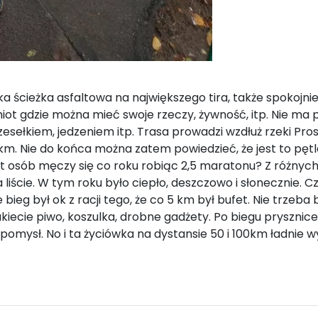
oka ścieżka asfaltowa na największego tira, także spokojnie
miot gdzie można mieć swoje rzeczy, żywność, itp. Nie ma 
krzesełkiem, jedzeniem itp. Trasa prowadzi wzdłuż rzeki P
. Nie do końca można zatem powiedzieć, że jest to pętla.
t osób męczy się co roku robiąc 2,5 maratonu? Z różnyc
iście. W tym roku było ciepło, deszczowo i słonecznie. C
g był ok z racji tego, że co 5 km był bufet. Nie trzeba b
kiecie piwo, koszulka, drobne gadżety. Po biegu prysznice,
ry pomysł. No i ta życiówka na dystansie 50 i 100km ładnie 