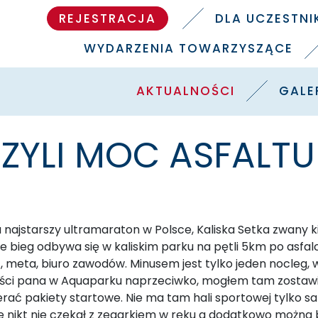
REJESTRACJA
DLA UCZESTN
WYDARZENIA TOWARZYSZĄCE
AKTUALNOŚCI
GALE
CZYLI MOC ASFALTU
 najstarszy ultramaraton w Polsce, Kaliska Setka zwany 
 że bieg odbywa się w kaliskim parku na pętli 5km po asf
t, meta, biuro zawodów. Minusem jest tylko jeden nocleg, 
ści pana w Aquaparku naprzeciwko, mogłem tam zostawić 
rać pakiety startowe. Nie ma tam hali sportowej tylko sal
ale nikt nie czekał z zegarkiem w ręku a dodatkowo można