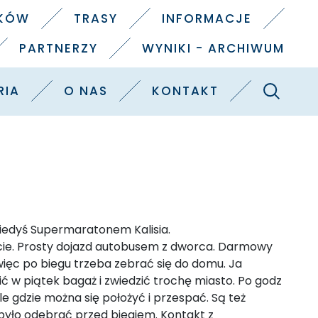
IKÓW
TRASY
INFORMACJE
PARTNERZY
WYNIKI - ARCHIWUM
Szukaj
RIA
O NAS
KONTAKT
kiedyś Supermaratonem Kalisia.
alcie. Prosty dojazd autobusem z dworca. Darmowy
więc po biegu trzeba zebrać się do domu. Ja
w piątek bagaż i zwiedzić trochę miasto. Po godz
e gdzie można się położyć i przespać. Są też
 było odebrać przed biegiem. Kontakt z