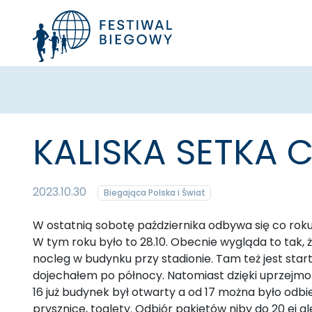
KALISKA SETKA 
2023.10.30
Biegająca Polska i Świat
W ostatnią sobotę października odbywa się co roku
W tym roku było to 28.10. Obecnie wygląda to tak,
nocleg w budynku przy stadionie. Tam też jest star
dojechałem po północy. Natomiast dzięki uprzejmo
16 już budynek był otwarty a od 17 można było odbie
prysznice, toalety. Odbiór pakietów niby do 20 ej 