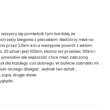
 wszyscy się pomieścili, tym bardziej, że
potrzeby biegania z plecakiem. Niektórzy mieli na
rosna przez 2,5km km a następnie powrót z lekkim
 20 sztuk i jest 100km. Można też przebiec 50km i
h powodów ale większość chce mieć zaliczoną
zyli dla każdego coś dobrego. W bufecie zabrakło mi
yło niczego dźwigać. Jednak ten asfalt...
 zupa, drugie danie.
wygląda.