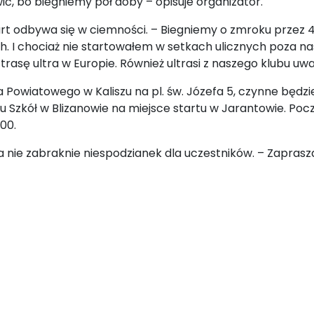
iwić, bo biegniemy pół doby – opisuje organizator.
rt odbywa się w ciemności. – Biegniemy o zmroku przez 45
h. I chociaż nie startowałem w setkach ulicznych poza na
rasę ultra w Europie. Również ultrasi z naszego klubu uważ
owiatowego w Kaliszu na pl. św. Józefa 5, czynne będzie 
 Szkół w Blizanowie na miejsce startu w Jarantowie. Pocz
00.
isia nie zabraknie niespodzianek dla uczestników. – Zapr