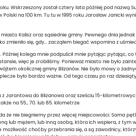
ku. Wskrzeszony został cztery lata później p
od nazwą Sup
lski na 100 km. Tu tu w 1995 roku Jarosław Janicki wynik
miasto Kalisz oraz sąsiednie gminy. Pewnego dnia jednak o
tko zmieniło się, gdy... zacząłem biegać wspomina z uśmi
Później kolega mnie podpuścił mnie pytając pytając, co 
ansie, więc je zrobiliśmy. Ponieważ miasto nie było za
ójtem okolicznej gminy Blizanów. Nie było mowy o żadnych
plecze było bardzo ważne. Od tego czasu po raz dziesią
 z Jarantowa do Blizanowa oraz sześciu 15-kilometrowych
że na 55., 70. lub 85. kilometrze.
a że nie biegniemy przez więcej miejscowości. Sama pę
 żoną lub mężem, lub inną osobą, która ich wspiera, z tym
 możliwość choćby przebrania się, a są zawodnicy, którzy 