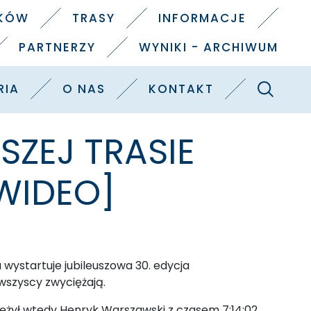
IKÓW
TRASY
INFORMACJE
PARTNERZY
WYNIKI - ARCHIWUM
Szukaj
RIA
O NAS
KONTAKT
SZEJ TRASIE
[WIDEO]
a wystartuje jubileuszowa 30. edycja
 wszyscy zwyciężają.
iężył wtedy Henryk Warszawski z czasem 7:14:02.