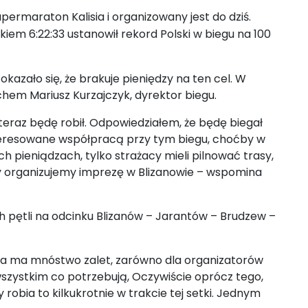
ermaraton Kalisia i organizowany jest do dziś.
iem 6:22:33 ustanowił rekord Polski w biegu na 100
kazało się, że brakuje pieniędzy na ten cel. W
echem Mariusz Kurzajczyk, dyrektor biegu.
teraz będę robił. Odpowiedziałem, że będę biegał
interesowane współpracą przy tym biegu, choćby w
 pieniądzach, tylko strażacy mieli pilnować trasy,
ty organizujemy imprezę w Blizanowie – wspomina
 pętli na odcinku Blizanów
–
Jarantów
–
Brudzew
–
tla ma mnóstwo zalet, zarówno dla organizatorów
 wszystkim co potrzebują, Oczywiście oprócz tego,
robia to kilkukrotnie w trakcie tej setki. Jednym