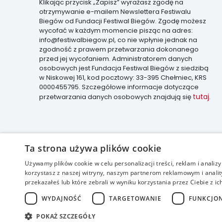
Klikając przycisk „Zapisz” wyrażasz zgodę na
otrzymywanie e-mailem Newslettera Festiwalu
Biegów od Fundacji Festiwal Biegów. Zgodę możesz
wycofać w każdym momencie pisząc na adres:
info@festiwalbiegow.pl, co nie wpłynie jednak na
zgodność z prawem przetwarzania dokonanego
przed jej wycofaniem. Administratorem danych
osobowych jest Fundacja Festiwal Biegów z siedzibą
w Niskowej 161, kod pocztowy: 33-395 Chełmiec, KRS
0000455795. Szczegółowe informacje dotyczące
tutaj
przetwarzania danych osobowych znajdują się
.
Ta strona używa plików cookie
Używamy plików cookie w celu personalizacji treści, reklam i anali
korzystasz z naszej witryny, naszym partnerom reklamowym i anality
accessible
przekazałeś lub które zebrali w wyniku korzystania przez Ciebie z ic
realizacja:
WYDAJNOŚĆ
TARGETOWANIE
FUNKCJO
POKAŻ SZCZEGÓŁY