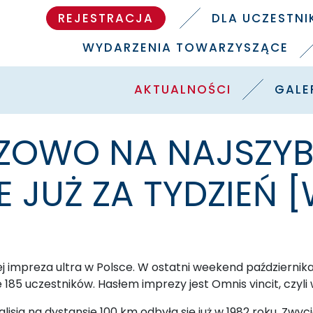
REJESTRACJA
DLA UCZESTN
WYDARZENIA TOWARZYSZĄCE
AKTUALNOŚCI
GALE
USZOWO NA NAJSZYB
 JUŻ ZA TYDZIEŃ 
zej impreza ultra w Polsce. W ostatni weekend październik
 185 uczestników. Hasłem imprezy jest Omnis vincit, czyli
sia na dystansie 100 km odbyła się już w 1982 roku. Zwyc