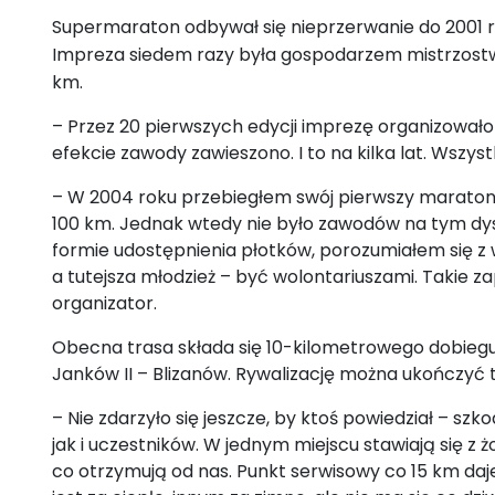
Supermaraton odbywał się nieprzerwanie do 2001 ro
Impreza siedem razy była gospodarzem mistrzostw Po
km.
–
Przez 20 pierwszych edycji imprezę organizowało 
efekcie zawody zawieszono. I to na kilka lat. Wszys
– W 2004 roku przebiegłem swój pierwszy maraton. 
100 km. Jednak wtedy nie było zawodów na tym dyst
formie udostępnienia płotków, porozumiałem się z w
a tutejsza młodzież
–
być wolontariuszami. Takie za
organizator.
Obecna trasa składa się 10-kilometrowego dobiegu
Janków II
–
Blizanów. Rywalizację można ukończyć tak
– Nie zdarzyło się jeszcze, by ktoś powiedział
–
szkod
jak i uczestników. W jednym miejscu stawiają się z
co otrzymują od nas. Punkt serwisowy co 15 km daje