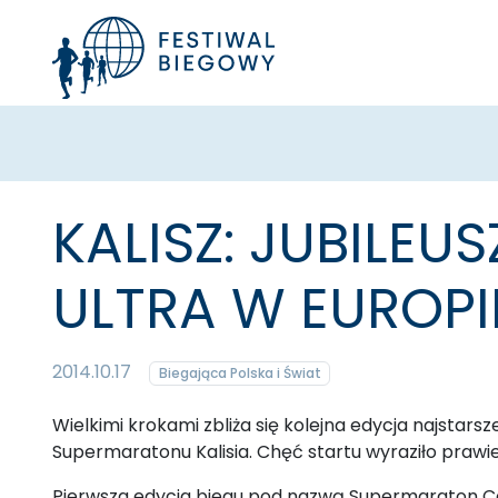
KALISZ: JUBILE
ULTRA W EUROPIE
2014.10.17
Biegająca Polska i Świat
Wielkimi krokami zbliża się kolejna edycja najstars
Supermaratonu Kalisia. Chęć startu wyraziło prawie
Pierwsza edycja biegu pod nazwą Supermaraton Cali