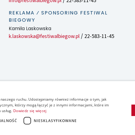
info@festiwalbiegow.pl
22-583-11-45
/
REKLAMA ⁄ SPONSORING FESTIWAL
BIEGOWY
Kamila Laskowska
k.laskowska@festiwalbiegow.pl
22-583-11-45
/
zy naszego ruchu. Udostępniamy również informacje o tym, jak
cznym, którzy mogą łączyć je z innymi informacjami, które im
h usług.
Dowiedz się więcej
NALNOŚĆ
NIESKLASYFIKOWANE