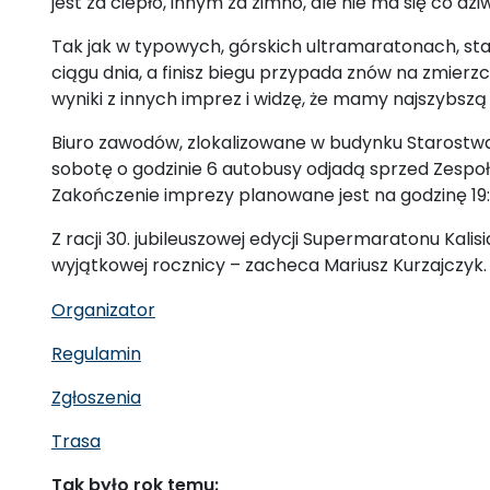
jest za ciepło, innym za zimno, ale nie ma się co dz
Tak jak w typowych, górskich ultramaratonach, sta
ciągu dnia, a finisz biegu przypada znów na zmierzc
wyniki z innych imprez i widzę, że mamy najszybszą t
Biuro zawodów, zlokalizowane w budynku Starostwa P
sobotę o godzinie 6 autobusy odjadą sprzed Zespołu
Zakończenie imprezy planowane jest na godzinę 19:
Z racji 30. jubileuszowej edycji Supermaratonu Kal
wyjątkowej rocznicy – zacheca Mariusz Kurzajczyk.
Organizator
Regulamin
Zgłoszenia
Trasa
Tak było rok temu: