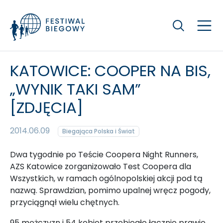
Szukaj
KATOWICE: COOPER NA BIS,
„WYNIK TAKI SAM”
[ZDJĘCIA]
2014.06.09
Biegająca Polska i Świat
Dwa tygodnie po Teście Coopera Night Runners,
AZS Katowice zorganizowało Test Coopera dla
Wszystkich, w ramach ogólnopolskiej akcji pod tą
nazwą. Sprawdzian, pomimo upalnej wręcz pogody,
przyciągnął wielu chętnych.
95 mężczyzn i 54 kobiet przebiegło łącznie prawie