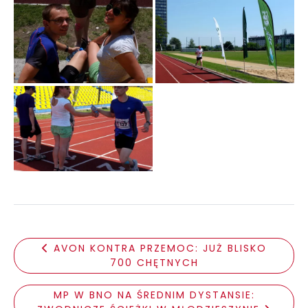
AVON KONTRA PRZEMOC: JUŻ BLISKO
700 CHĘTNYCH
MP W BNO NA ŚREDNIM DYSTANSIE: