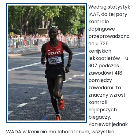
Według statystyk
IAAF, do tej pory
kontrole
dopingowe
przeprowadzono
do u 725
kenijskich
lekkoatletów – u
307 podczas
zawodów i 418
pomiędzy
zawodami. To
znaczny wzrost
kontroli
najlepszych
biegaczy.
Ponieważ jednak
WADA w Kenii nie ma laboratorium, wszystkie