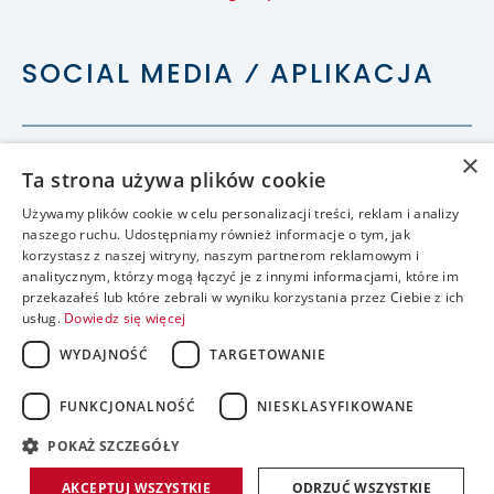
SOCIAL MEDIA ⁄ APLIKACJA
×
Ta strona używa plików cookie
Używamy plików cookie w celu personalizacji treści, reklam i analizy
naszego ruchu. Udostępniamy również informacje o tym, jak
korzystasz z naszej witryny, naszym partnerom reklamowym i
analitycznym, którzy mogą łączyć je z innymi informacjami, które im
przekazałeś lub które zebrali w wyniku korzystania przez Ciebie z ich
usług.
Dowiedz się więcej
WYDAJNOŚĆ
TARGETOWANIE
FUNKCJONALNOŚĆ
NIESKLASYFIKOWANE
accessible
POKAŻ SZCZEGÓŁY
realizacja:
AKCEPTUJ WSZYSTKIE
ODRZUĆ WSZYSTKIE