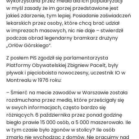
wykorzystana przez media dla ich popularyzacji
w myśl zasady że im gorzej przedstawione jest
jakieś zdarzenie, tym lepiej. Posiadanie zaświadczeń
lekarskich przez osoby, które chcą brać udział
w imprezach masowych, nic nie daje – stwierdził
podczas obrad legendarny bramkarz drużyny
„Orłów Górskiego”.
Z posłem PiS zgodził się parlamentarzysta
Platformy Obywatelskiej Zbigniew Pacelt, były
pływak i pięcioboista nowoczesny, uczestnik IO w
Montrealu w 1976 roku:
– Śmierć na mecie zawodów w Warszawie została
rozdmuchana przez media, które prześcigały się
w swych informacjach, często bardzo się
różniących. 6 października przez ponad godzinę
biegło prawie 15 000 osób, a 5 000 maszerowało. Ile
w tym czasie było zgonów w stolicy? Ile osób
zmarło nie wychodząc z domów. Nie pracujmy nad