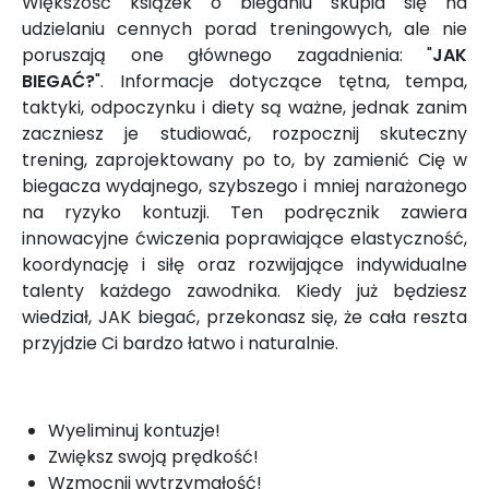
Większość książek o bieganiu skupia się na
udzielaniu cennych porad treningowych, ale nie
poruszają one głównego zagadnienia: "
JAK
BIEGAĆ?
". Informacje dotyczące tętna, tempa,
taktyki, odpoczynku i diety są ważne, jednak zanim
zaczniesz je studiować, rozpocznij skuteczny
trening, zaprojektowany po to, by zamienić Cię w
biegacza wydajnego, szybszego i mniej narażonego
na ryzyko kontuzji. Ten podręcznik zawiera
innowacyjne ćwiczenia poprawiające elastyczność,
koordynację i siłę oraz rozwijające indywidualne
talenty każdego zawodnika. Kiedy już będziesz
wiedział, JAK biegać, przekonasz się, że cała reszta
przyjdzie Ci bardzo łatwo i naturalnie.
Wyeliminuj kontuzje!
Zwiększ swoją prędkość!
Wzmocnij wytrzymałość!