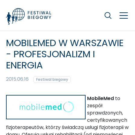
Szukaj
MOBILEMED W WARSZAWIE
- PROFESJONALIZM I
ENERGIA
2015.06.16
Festiwal biegowy
MobileMed
to
zespół
sprawdzonych,
certyfikowanych
fizjoterapeutów, którzy świadczą usługi fizjoterapii w
domu. Oferują usługi rehabilitacji (od niemowlęcej,