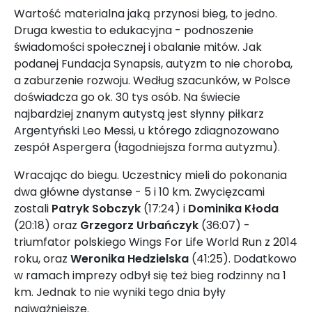
Wartość materialna jaką przynosi bieg, to jedno.
Druga kwestia to edukacyjna - podnoszenie
świadomości społecznej i obalanie mitów. Jak
podanej Fundacja Synapsis, autyzm to nie choroba,
a zaburzenie rozwoju. Według szacunków, w Polsce
doświadcza go ok. 30 tys osób. Na świecie
najbardziej znanym autystą jest słynny piłkarz
Argentyński Leo Messi, u którego zdiagnozowano
zespół Aspergera (łagodniejsza forma autyzmu).
Wracając do biegu. Uczestnicy mieli do pokonania
dwa główne dystanse - 5 i 10 km. Zwycięzcami
zostali
Patryk Sobczyk
(17:24) i
Dominika Kłoda
(20:18) oraz
Grzegorz Urbańczyk
(36:07) -
triumfator polskiego Wings For Life World Run z 2014
roku, oraz
Weronika Hedzielska
(41:25). Dodatkowo
w ramach imprezy odbył się też bieg rodzinny na 1
km. Jednak to nie wyniki tego dnia były
najważniejsze.