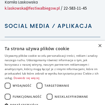
Kamila Laskowska
k.laskowska@festiwalbiegow.pl
22-583-11-45
/
SOCIAL MEDIA ⁄ APLIKACJA
×
Ta strona używa plików cookie
Używamy plików cookie w celu personalizacji treści, reklam i analizy
naszego ruchu. Udostępniamy również informacje o tym, jak
korzystasz z naszej witryny, naszym partnerom reklamowym i
analitycznym, którzy mogą łączyć je z innymi informacjami, które im
przekazałeś lub które zebrali w wyniku korzystania przez Ciebie z ich
usług.
Dowiedz się więcej
WYDAJNOŚĆ
TARGETOWANIE
FUNKCJONALNOŚĆ
NIESKLASYFIKOWANE
accessible