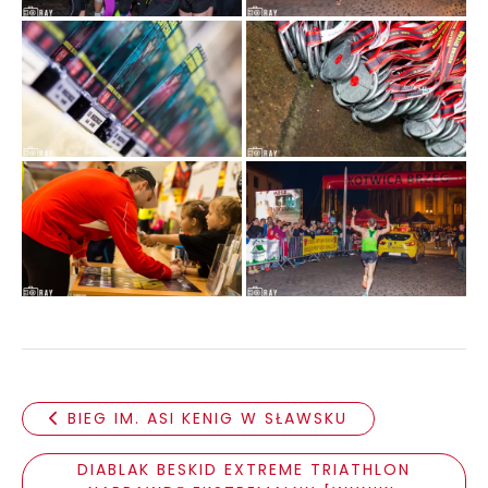
BIEG IM. ASI KENIG W SŁAWSKU
DIABLAK BESKID EXTREME TRIATHLON