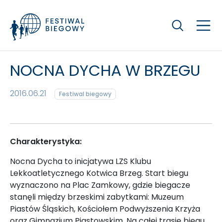
Szukaj
NOCNA DYCHA W BRZEGU
2016.06.21
Festiwal biegowy
Charakterystyka:
Nocna Dycha to inicjatywa LZS Klubu
Lekkoatletycznego Kotwica Brzeg. Start biegu
wyznaczono na Plac Zamkowy, gdzie biegacze
stanęli między brzeskimi zabytkami: Muzeum
Piastów Śląskich, Kościołem Podwyższenia Krzyża
oraz Gimnazjum Piastowskim. Na całej trasie biegu