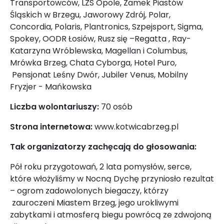
Transportowców, LZS Opole, Zamek Piastów
Śląskich w Brzegu, Jaworowy Zdrój, Polar,
Concordia, Polaris, Plantronics, Szpejsport, Sigma,
Spokey, OODR Łosiów, Rusz się –Regatta , Ray-
Katarzyna Wróblewska, Magellan i Columbus,
Mrówka Brzeg, Chata Cyborga, Hotel Puro,
Pensjonat Leśny Dwór, Jubiler Venus, Mobilny
Fryzjer - Mańkowska
Liczba wolontariuszy:
70 osób
Strona internetowa:
www.kotwicabrzeg.pl
Tak organizatorzy zachęcają do głosowania:
Pół roku przygotowań, 2 lata pomysłów, serce,
które włożyliśmy w Nocną Dychę przyniosło rezultat
– ogrom zadowolonych biegaczy, którzy
zauroczeni Miastem Brzeg, jego urokliwymi
zabytkami i atmosferą biegu powrócą ze zdwojoną