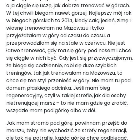
a ja ciągle się uczę, jak dobrze trenować w górach.
W tej chwili biegam nawet gorzej. Najlepszy mój rok
w biegach górskich to 2014, kiedy całą jesień, zimę i
wiosnę trenowałam na Mazowszu i tylko
przyjeżdżałam w góry od czasu do czasu, a
przeprowadziłam się na stałe w czerwcu. Nie jest
łatwo trenować, gdy ma się góry pod nosem i chce
się ciągle w nich być. Gdy jest się przyzwyczajonym,
że biega się codziennie, robi się dużo szybkich
treningów, tak jak trenowałam na Mazowszu, to
chce się ten styl przenieść w góry. Nie mam tu pod
domem płaskiego odcinka. Jeśli mam bieg
regeneracyjny, czyli w takiej strefie, jak dla osoby
nietrenującej marsz – to nie mam gdzie go zrobić,
wszędzie mam pod górkę albo w dół.
Jak mam stromo pod górę, powinnam przejść do
marszu, żeby nie wychodzić ze strefy regeneracji,
ale tak nie potrafię, każdą górkę chcę podbiegać.