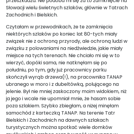
przeszkadza. Nie podoba mi się za to zamknięcie na
Słowacji wielu świetnych szlaków, głównie w Tatrach
Zachodnich i Bielskich.
Czytałam w przewodnikach, że te zamknięcia
niektórych szlaków po koniec lat 80-tych miały
związek nie z ochroną przyrody, ale ochroną ludzi w
związku z polowaniami na niedźwiedzie, jakie miały
miejsce na tych terenach. Nie chciało mi się w to
wierzyć, dopóki sama, nie natknęłam się po
południu, po tym, gdy już pracownicy parku
skończyli wyrąb drzewa(!), na pracownika TANAP
ubranego w moro i z dubeltówką, polującego na
jelenie. Był nie mniej zaskoczony moim widokiem, niż
ja jego i wcale nie upomniał mnie, że hasam sobie
poza szlakiem. Szybko zbiegłam, a niżej minęłam
samochód z karteczką TANAP. Na terenie Tatr
Bielskich i Zachodnich na dawnych szlakach
turystycznych można spotkać wiele domków