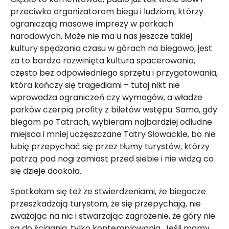
przeciwko organizatorom biegu i ludziom, którzy
ograniczają masowe imprezy w parkach
narodowych. Może nie ma u nas jeszcze takiej
kultury spędzania czasu w górach na biegowo, jest
za to bardzo rozwinięta kultura spacerowania,
często bez odpowiedniego sprzętu i przygotowania,
która kończy się tragediami – tutaj nikt nie
wprowadza ograniczeń czy wymogów, a władze
parków czerpią profity z biletów wstępu. Sama, gdy
biegam po Tatrach, wybieram najbardziej odludne
miejsca i mniej uczęszczane Tatry Słowackie, bo nie
lubię przepychać się przez tłumy turystów, którzy
patrzą pod nogi zamiast przed siebie i nie widzą co
się dzieje dookoła.
Spotkałam się też ze stwierdzeniami, że biegacze
przeszkadzają turystom, że się przepychają, nie
zważając na nic i stwarzając zagrożenie, że góry nie
są do ścigania, tylko kontemplowania. Jeśli mamy