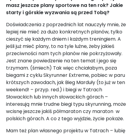
masz jeszcze plany sportowe na ten rok? Jakie
starty i górskie wyzwania są przed Tobą?
Doświadczenia z poprzednich lat nauczyły mnie, że
lepiej nie mieć za dużo konkretnych planów, tylko
cieszyć się każdym dniem i każdym treningiem. A
jeśli już mieć plany, to na tyle luźne, żeby jakieś
przeciwności nam tych planów nie pokrzyżowały.
Jest znane powiedzenie na ten temat i jego się
trzymam. (śmiech) Tak więc chciałabym, poza
biegami z cyklu Skyrunner Extreme, pobiec w paru
krótszych zawodach, jak Bieg Marduły (to już w ten
weekend! – przyp. red.) i biegi w Tatrach
Słowackich lub innych słowackich górach –
interesują mnie trudne biegi typu skyrunning, może
wcisnę jeszcze jakiś półmaraton czy maraton w
polskich górach. A co z tego wyjdzie, życie pokaże.
Mam też plan własnego projektu w Tatrach – lubię