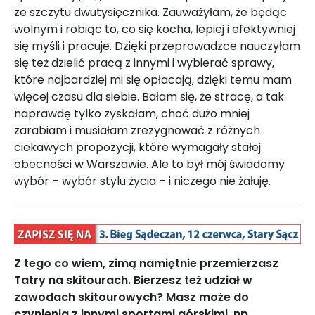
ze szczytu dwutysięcznika. Zauważyłam, że będąc
wolnym i robiąc to, co się kocha, lepiej i efektywniej
się myśli i pracuje. Dzięki przeprowadzce nauczyłam
się też dzielić pracą z innymi i wybierać sprawy,
które najbardziej mi się opłacają, dzięki temu mam
więcej czasu dla siebie. Bałam się, że stracę, a tak
naprawdę tylko zyskałam, choć dużo mniej
zarabiam i musiałam zrezygnować z różnych
ciekawych propozycji, które wymagały stałej
obecności w Warszawie. Ale to był mój świadomy
wybór – wybór stylu życia – i niczego nie żałuję.
Z tego co wiem, zimą namiętnie przemierzasz
Tatry na skitourach. Bierzesz też udział w
zawodach skitourowych? Masz może do
czynienia z innymi sportami górskimi, np.