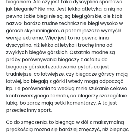
bieganiem. Ale czy jest taka dyscyplina sportowa
jak bieganie? Nie ma. Jest lekka atletyka, a nią na
pewno takie biegi nie są, są biegi górskie, ale ktoś
nazwał bardzo trudne technicznie biegi wysoko w
górach skyrunningiem, a potem jeszcze wymyślił
wersję extreme. Więc jest to na pewno inna
dyscyplina, niż lekka atletyka i trochę inna od
zwykłych biegów górskich. Ostatnio modne są
próby porównywania biegaczy z asfaltu do
biegaczy górskich, zadawanie pytań, co jest
trudniejsze, co łatwiejsze, czy biegacze górscy mają
łatwiej, bo biegają z górki i wtedy mogą odpocząć
itp. Te porównania to według mnie szukanie celowo
kontrowersyjnego tematu, co blogerzy szczególnie
lubią, bo zaraz mają setki komentarzy. A to jest
przecież inny sport.
Co do zmęczenia, to biegnąc w dół z maksymalną
prędkością można się bardziej zmęczyć, niż biegnąc