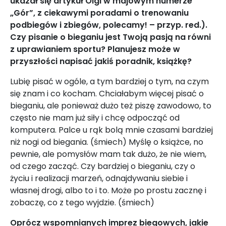
ukazał się artykuł Olgi w majowym numerze
„Gór”, z ciekawymi poradami o trenowaniu
podbiegów i zbiegów, polecamy! – przyp. red.).
Czy pisanie o bieganiu jest Twoją pasją na równi
z uprawianiem sportu? Planujesz może w
przyszłości napisać jakiś poradnik, książkę?
Lubię pisać w ogóle, a tym bardziej o tym, na czym
się znam i co kocham. Chciałabym więcej pisać o
bieganiu, ale ponieważ dużo też piszę zawodowo, to
często nie mam już siły i chcę odpocząć od
komputera. Palce u rąk bolą mnie czasami bardziej
niż nogi od biegania. (śmiech) Myślę o książce, no
pewnie, ale pomysłów mam tak dużo, że nie wiem,
od czego zacząć. Czy bardziej o bieganiu, czy o
życiu i realizacji marzeń, odnajdywaniu siebie i
własnej drogi, albo to i to. Może po prostu zacznę i
zobaczę, co z tego wyjdzie. (śmiech)
Oprócz wspomnianych imprez biegowych, jakie