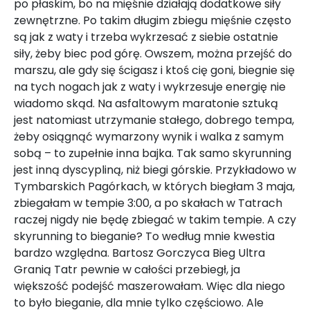
po płaskim, bo na mięśnie działają dodatkowe siły
zewnętrzne. Po takim długim zbiegu mięśnie często
są jak z waty i trzeba wykrzesać z siebie ostatnie
siły, żeby biec pod górę. Owszem, można przejść do
marszu, ale gdy się ścigasz i ktoś cię goni, biegnie się
na tych nogach jak z waty i wykrzesuje energię nie
wiadomo skąd. Na asfaltowym maratonie sztuką
jest natomiast utrzymanie stałego, dobrego tempa,
żeby osiągnąć wymarzony wynik i walka z samym
sobą – to zupełnie inna bajka. Tak samo skyrunning
jest inną dyscypliną, niż biegi górskie. Przykładowo w
Tymbarskich Pagórkach, w których biegłam 3 maja,
zbiegałam w tempie 3:00, a po skałach w Tatrach
raczej nigdy nie będę zbiegać w takim tempie. A czy
skyrunning to bieganie? To według mnie kwestia
bardzo względna. Bartosz Gorczyca Bieg Ultra
Granią Tatr pewnie w całości przebiegł, ja
większość podejść maszerowałam. Więc dla niego
to było bieganie, dla mnie tylko częściowo. Ale