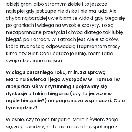
jakiejś grani albo stromym żlebie i to jeszcze
najlepiej gdy jest zupełnie dziko i nie ma ludzi. Ale
chyba najbardziej uwielbiam te widoki, gdy biega się
po graniach i wbiega na wysokie szczyty. To są
niezapomniane przeżycia i chyba dlatego tak lubię
biegać po Tatrach. W Tatrach jest wiele szlaków,
które trudnością odpowiadają fragmentom trasy
Kima czy Glen Coe i bardzo je lubię, mam takie
swoje ukochane miejsca.
W ciągu ostatniego roku, m.in. za sprawą
Marcina Świerca i jego występów w Tromsø i w
alpejskich MŚ w skyrunningu pojawiały się
dyskusje o takim bieganiu (czy to jeszcze w
ogóle bieganie?) na pograniczu wspinaczki. Co o
tym sądzisz?
Właśnie, czy to jest bieganie. Marcin Świerc zdaje
się, że powiedział, że to nie ma wiele wspólnego z