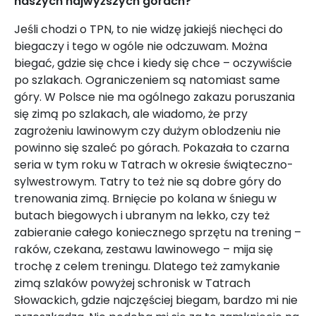
naszych najwyższych górach?
Jeśli chodzi o TPN, to nie widzę jakiejś niechęci do
biegaczy i tego w ogóle nie odczuwam. Można
biegać, gdzie się chce i kiedy się chce – oczywiście
po szlakach. Ograniczeniem są natomiast same
góry. W Polsce nie ma ogólnego zakazu poruszania
się zimą po szlakach, ale wiadomo, że przy
zagrożeniu lawinowym czy dużym oblodzeniu nie
powinno się szaleć po górach. Pokazała to czarna
seria w tym roku w Tatrach w okresie świąteczno-
sylwestrowym. Tatry to też nie są dobre góry do
trenowania zimą. Brnięcie po kolana w śniegu w
butach biegowych i ubranym na lekko, czy też
zabieranie całego koniecznego sprzętu na trening –
raków, czekana, zestawu lawinowego – mija się
trochę z celem treningu. Dlatego też zamykanie
zimą szlaków powyżej schronisk w Tatrach
Słowackich, gdzie najczęściej biegam, bardzo mi nie