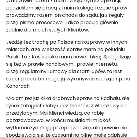
Warszawie razem z moimi znajomymi z aplikacji,
podzieliłam się pracą z moim kolegą i część spraw
prowadzimy razem, on chodzi do sądu, ja z reguły
piszę pisma procesowe. Także pracuję głównie
zdalnie dla moich stałych klientów.
Jeżdżę też trochę po Polsce na rozprawy w innych
miastach, a że większość spraw mam na południu
Polski, to z Kościeliska mam nawet bliżej. Specjalizuję
się też w prawie handlowym i prawie internetu,
piszę regulaminy i umowy dla start-upów, to jest
super praca, bo mogę ją wykonywać siedząc np. na
Kanarach.
Miałam też już klika drobnych spraw na Podhalu, ale
rynek tutaj jest słaby i bez klientów z Warszawy nie
przeżyłabym. Moi klienci wiedzą, co robię
pozazawodowo, w końcu musiałam im jakoś
wytłumaczyć moją przeprowadzkę, ale pewnie nie
spodziewają się, że czasami na pilne maile odpisuje