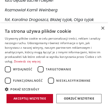
lato będzie suche i ciepłe!
Rozmawiał Kamil Weinberg
fot. Karolina Drogoszcz, Błażej Łyjak, Olga Łyjak
×
Ta strona używa plików cookie
Używamy plików cookie w celu personalizacji treści, reklam i analizy
naszego ruchu. Udostępniamy również informacje o tym, jak
korzystasz z naszej witryny, naszym partnerom reklamowym i
analitycznym, którzy mogą łączyć je z innymi informacjami, które im
przekazałeś lub które zebrali w wyniku korzystania przez Ciebie z ich
usług.
Dowiedz się więcej
SZCZYTNA POBIEGNIE Z LICZYRZEPĄ. "W
WYDAJNOŚĆ
TARGETOWANIE
GÓRACH STOŁOWYCH MAMY..."
FUNKCJONALNOŚĆ
NIESKLASYFIKOWANE
RODZINNIE I PRZEŁAJOWO BIEGALI NA
accessible
STAREJ SANDECJI
POKAŻ SZCZEGÓŁY
AKCEPTUJ WSZYSTKIE
ODRZUĆ WSZYSTKIE