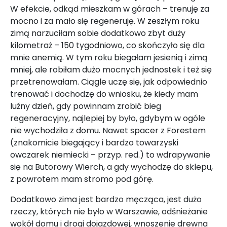
W efekcie, odkąd mieszkam w górach – trenuję za
mocno i za mało się regeneruję. W zeszłym roku
zimą narzuciłam sobie dodatkowo zbyt duży
kilometraż – 150 tygodniowo, co skończyło się dla
mnie anemią. W tym roku biegałam jesienią i zimą
mniej, ale robiłam dużo mocnych jednostek i też się
przetrenowałam. Ciągle uczę się, jak odpowiednio
trenować i dochodzę do wniosku, że kiedy mam
luźny dzień, gdy powinnam zrobić bieg
regeneracyjny, najlepiej by było, gdybym w ogóle
nie wychodziła z domu. Nawet spacer z Forestem
(znakomicie biegający i bardzo towarzyski
owczarek niemiecki – przyp. red.) to wdrapywanie
się na Butorowy Wierch, a gdy wychodzę do sklepu,
z powrotem mam stromo pod górę.
Dodatkowo zima jest bardzo męcząca, jest dużo
rzeczy, których nie było w Warszawie, odśnieżanie
wokół domu i drogi dojazdowej, wnoszenie drewna