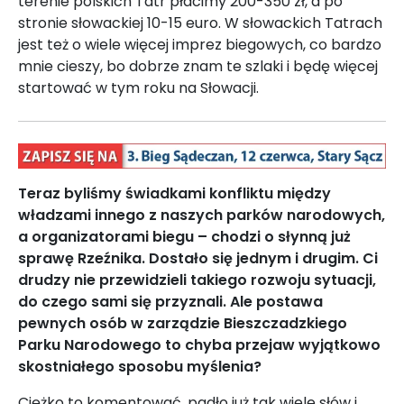
terenie polskich Tatr płacimy 200-350 zł, a po
stronie słowackiej 10-15 euro. W słowackich Tatrach
jest też o wiele więcej imprez biegowych, co bardzo
mnie cieszy, bo dobrze znam te szlaki i będę więcej
startować w tym roku na Słowacji.
Teraz byliśmy świadkami konfliktu między
władzami innego z naszych parków narodowych,
a organizatorami biegu – chodzi o słynną już
sprawę Rzeźnika. Dostało się jednym i drugim. Ci
drudzy nie przewidzieli takiego rozwoju sytuacji,
do czego sami się przyznali. Ale postawa
pewnych osób w zarządzie Bieszczadzkiego
Parku Narodowego to chyba przejaw wyjątkowo
skostniałego sposobu myślenia?
Ciężko to komentować, padło już tak wiele słów i