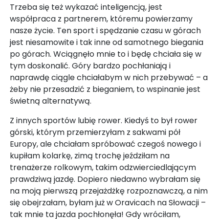
Trzeba się też wykazać inteligencją, jest
współpraca z partnerem, któremu powierzamy
nasze życie. Ten sport i spędzanie czasu w górach
jest niesamowite i tak inne od samotnego biegania
po górach. Wciągnęło mnie to i będę chciała się w
tym doskonalić. Góry bardzo pochłaniają i
naprawdę ciągle chciałabym w nich przebywać – a
żeby nie przesadzić z bieganiem, to wspinanie jest
świetną alternatywą.
Z innych sportów lubię rower. Kiedyś to był rower
górski, którym przemierzyłam z sakwami pół
Europy, ale chciałam spróbować czegoś nowego i
kupiłam kolarkę, zimą trochę jeździłam na
trenażerze rolkowym, takim odzwierciedlającym
prawdziwą jazdę. Dopiero niedawno wybrałam się
na moją pierwszą przejażdżkę rozpoznawczą, a nim
się obejrzałam, byłam już w Oravicach na Słowacji –
tak mnie ta jazda pochłonęła! Gdy wróciłam,