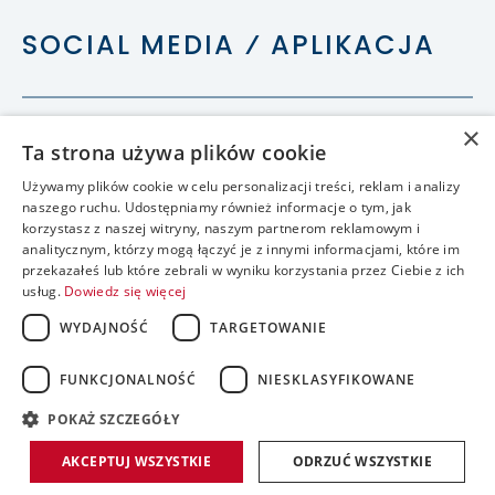
SOCIAL MEDIA ⁄ APLIKACJA
×
Ta strona używa plików cookie
Używamy plików cookie w celu personalizacji treści, reklam i analizy
naszego ruchu. Udostępniamy również informacje o tym, jak
korzystasz z naszej witryny, naszym partnerom reklamowym i
analitycznym, którzy mogą łączyć je z innymi informacjami, które im
przekazałeś lub które zebrali w wyniku korzystania przez Ciebie z ich
usług.
Dowiedz się więcej
WYDAJNOŚĆ
TARGETOWANIE
FUNKCJONALNOŚĆ
NIESKLASYFIKOWANE
accessible
POKAŻ SZCZEGÓŁY
realizacja:
AKCEPTUJ WSZYSTKIE
ODRZUĆ WSZYSTKIE