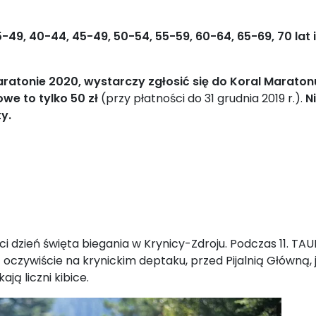
9, 40-44, 45-49, 50-54, 55-59, 60-64, 65-69, 70 lat i
ratonie 2020, wystarczy zgłosić się do Koral Maraton
we to tylko 50 zł
(przy płatności do 31 grudnia 2019 r.).
N
y.
eci dzień święta biegania w Krynicy-Zdroju. Podczas 11. 
t – oczywiście na krynickim deptaku, przed Pijalnią Główną
ją liczni kibice.