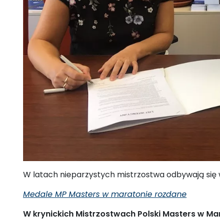
W latach nieparzystych mistrzostwa odbywają się w 
Medale MP Masters w maratonie rozdane
W krynickich Mistrzostwach Polski Masters w M