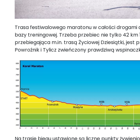
Trasa festiwalowego maratonu w całości drogami as
bazy treningowej. Trzeba przebiec nie tylko 42 km
przebiegająca m.in. trasą Życiowej Dziesiątki, jest
Powroźnik i Tylicz zwieńczony prawdziwą wspinaczką
Na trasie biegu ustawione są liczne punkty żywieni