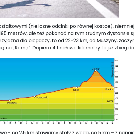
faltowymi (nieliczne odcinki po równej kostce), niemniej
 195 metrów, ale też pokonać na tym trudnym dystansie sp
 przyjazna dla biegaczy, to od 22-23 km, od Muszyny, zaczy
 na „Romę”. Dopiero 4 finałowe kilometry to już zbieg do
owe - co 2,5 km stawiamy stoły z wodą, co 5 km – z napoj