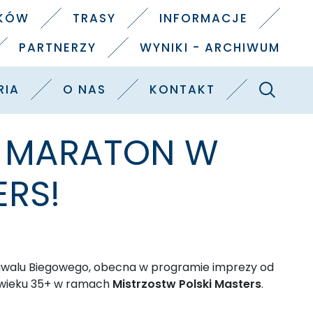
IKÓW
TRASY
INFORMACJE
PARTNERZY
WYNIKI - ARCHIWUM
Szukaj
RIA
O NAS
KONTAKT
AL MARATON W
ERS!
estiwalu Biegowego, obecna w programie imprezy od
w wieku 35+ w ramach
Mistrzostw Polski Masters
.