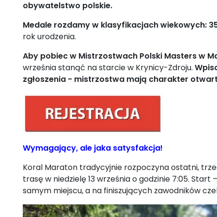
obywatelstwo polskie.
Medale rozdamy w klasyfikacjach wiekowych: 35-4
rok urodzenia.
Aby pobiec w Mistrzostwach Polski Masters w Ma
września stanąć na starcie w Krynicy-Zdroju.
Wpiso
zgłoszenia - mistrzostwa mają charakter otwart
Wymagający, ale jaka satysfakcja!
Koral Maraton tradycyjnie rozpoczyna ostatni, trz
trasę w niedzielę 13 września o godzinie 7:05. Star
samym miejscu, a na finiszujących zawodników czeka