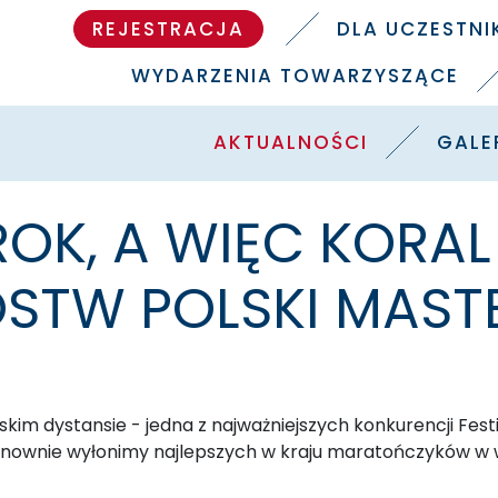
REJESTRACJA
DLA UCZESTN
WYDARZENIA TOWARZYSZĄCE
AKTUALNOŚCI
GALE
ROK, A WIĘC KOR
STW POLSKI MAST
ewskim dystansie - jedna z najważniejszych konkurencji F
u ponownie wyłonimy najlepszych w kraju maratończyków 