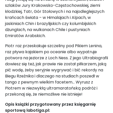
szlaków Jury Krakowsko-Częstochowskiej, ziemi
kłodzkiej, Tatr, Gór Stołowych i na najodleglejszych
krańcach świata – w Himalajach i Alpach, w
jaskiniach Chin i brazylijskich czy kolumbijskich
dżunglach, na wulkanach Chile i pustyniach
Emiratów Arabskich.
Piotr raz przeskakuje szczeliny pod Pikiem Lenina,
raz pływa kajakiem po oceanie albo wypatruje
potwora na jeziorze z Loch Ness. Z jego Ultrabiografii
dowiesz się też, jak prawie nie został piłkarzem, jaką
pić wodę, żeby seryjnie wygrywać i bić rekordy na
Biegu Rzeźnika i dlaczego na studiach poszedł w
tango z pewnym wielkim facetem… Wyrusz z
Piotrem w niezwykłą ultramaratońską podróż i
przekonaj się, że niemożliwe nie istnieje!
Opis książki przygotowany przez księgarnię
sportową labotiga.pl: