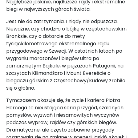
Najgłębsze jaskinie, najdłuższe rajdy i ekstremalne
biegi w najwyższych górach świata.
Jest nie do zatrzymania. I nigdy nie odpuszcza.
Nieważne, czy chodziło o bójkę w częstochowskim
Bronksie, czy o dotarcie do mety
tysiąckilometrowego ekstremalnego rajdu
przygodowego w Szwecji. W ostatnich latach po
wygraniu maratonów i biegów ultra po
zamarzniętym Bajkale, w pejzażach Patagonii, na
szczytach Kilimandżaro i Mount Evereście o
biegaczu górskim z Częstochowy/Kudowy zrobiło
się o głośno.
Tymczasem okazuje się, że życie i kariera Piotra
Hercoga to nieustająca seria przygód, szalonych
pomysłów, wyzwań i niesamowitych wyczynów
podczas wypraw, rajdów czy górskich biegów.
Dramatyczne, ale często zabawne przygody
rozgrywają się na zmianę w scenerii jaskiń, skałek i