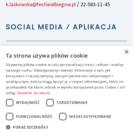
k.laskowska@festiwalbiegow.pl
22-583-11-45
/
SOCIAL MEDIA ⁄ APLIKACJA
×
Ta strona używa plików cookie
Używamy plików cookie w celu personalizacji treści, reklam i analizy
naszego ruchu. Udostępniamy również informacje o tym, jak
korzystasz z naszej witryny, naszym partnerom reklamowym i
analitycznym, którzy mogą łączyć je z innymi informacjami, które im
przekazałeś lub które zebrali w wyniku korzystania przez Ciebie z ich
usług.
Dowiedz się więcej
WYDAJNOŚĆ
TARGETOWANIE
FUNKCJONALNOŚĆ
NIESKLASYFIKOWANE
accessible
POKAŻ SZCZEGÓŁY