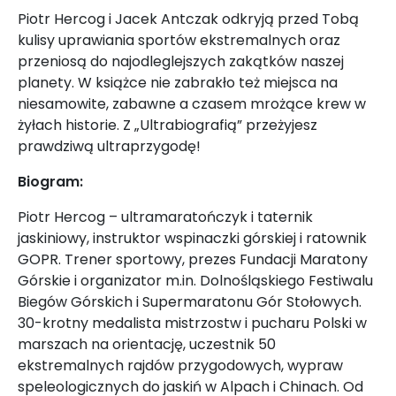
Piotr Hercog i Jacek Antczak odkryją przed Tobą
kulisy uprawiania sportów ekstremalnych oraz
przeniosą do najodleglejszych zakątków naszej
planety. W książce nie zabrakło też miejsca na
niesamowite, zabawne a czasem mrożące krew w
żyłach historie. Z „Ultrabiografią” przeżyjesz
prawdziwą ultraprzygodę!
Biogram:
Piotr Hercog – ultramaratończyk i taternik
jaskiniowy, instruktor wspinaczki górskiej i ratownik
GOPR. Trener sportowy, prezes Fundacji Maratony
Górskie i organizator m.in. Dolnośląskiego Festiwalu
Biegów Górskich i Supermaratonu Gór Stołowych.
30-krotny medalista mistrzostw i pucharu Polski w
marszach na orientację, uczestnik 50
ekstremalnych rajdów przygodowych, wypraw
speleologicznych do jaskiń w Alpach i Chinach. Od