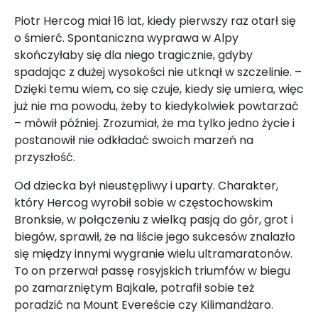
Piotr Hercog miał 16 lat, kiedy pierwszy raz otarł się
o śmierć. Spontaniczna wyprawa w Alpy
skończyłaby się dla niego tragicznie, gdyby
spadając z dużej wysokości nie utknął w szczelinie. –
Dzięki temu wiem, co się czuje, kiedy się umiera, więc
już nie ma powodu, żeby to kiedykolwiek powtarzać
– mówił później. Zrozumiał, że ma tylko jedno życie i
postanowił nie odkładać swoich marzeń na
przyszłość.
Od dziecka był nieustępliwy i uparty. Charakter,
który Hercog wyrobił sobie w częstochowskim
Bronksie, w połączeniu z wielką pasją do gór, grot i
biegów, sprawił, że na liście jego sukcesów znalazło
się między innymi wygranie wielu ultramaratonów.
To on przerwał passę rosyjskich triumfów w biegu
po zamarzniętym Bajkale, potrafił sobie też
poradzić na Mount Evereście czy Kilimandżaro.