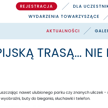
REJESTRACJA
DLA UCZESTN
WYDARZENIA TOWARZYSZĄCE
AKTUALNOŚCI
GALE
IJSKĄ TRASĄ... NIE
puszczając nawet ulubionego parku czy znanych uliczek - m
wyobraźni, buty do biegania, słuchawki i telefon.