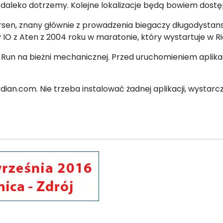
k daleko dotrzemy. Kolejne lokalizacje będą bowiem do
Larsen, znany głównie z prowadzenia biegaczy długodysta
IO z Aten z 2004 roku w maratonie, który wystartuje w Ri
io Run na bieżni mechanicznej. Przed uruchomieniem aplik
an.com. Nie trzeba instalować żadnej aplikacji, wystarczy