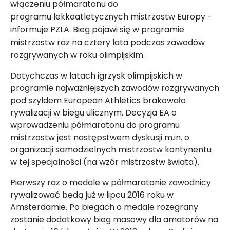
włączeniu
półmaratonu do
programu lekkoatletycznych mistrzostw Europy -
informuje PZLA. Bi
eg
pojawi się w programie
mistrzostw raz na cztery lata podczas zawodów
rozgrywanych w roku olimpijskim.
Dotychczas w latach igrzysk olimpijskich w
programie najważniejszych zawodów rozgrywanych
pod szyldem European Athletics brakowało
rywalizacji w biegu ulicznym. Decyzja EA o
wprowadzeniu półmaratonu do programu
mistrzostw jest następstwem dyskusji m.in. o
organizacji samodzielnych mistrzostw kontynentu
w tej specjalności (na wzór mistrzostw świata).
Pierwszy raz o medale w półmaratonie zawodnicy
rywalizować będą już w lipcu 2016 roku w
Amsterdamie. Po biegach o medale rozegrany
zostanie dodatkowy bieg masowy dla amatorów na