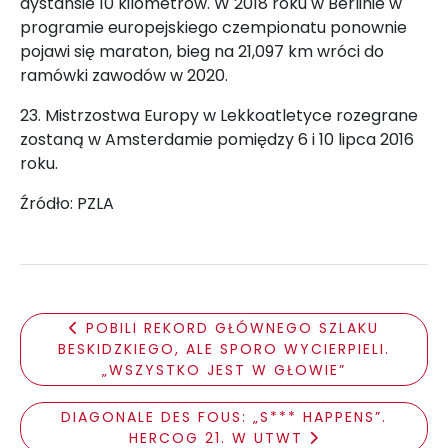
dystansie 10 kilometrów. W 2018 roku w Berlinie w
programie europejskiego czempionatu ponownie
pojawi się maraton, bieg na 21,097 km wróci do
ramówki zawodów w 2020.
23. Mistrzostwa Europy w Lekkoatletyce rozegrane
zostaną w Amsterdamie pomiędzy 6 i 10 lipca 2016
roku.
Źródło: PZLA
POBILI REKORD GŁÓWNEGO SZLAKU
BESKIDZKIEGO, ALE SPORO WYCIERPIELI.
„WSZYSTKO JEST W GŁOWIE”
DIAGONALE DES FOUS: „S*** HAPPENS”.
HERCOG 21. W UTWT