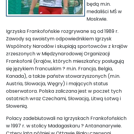
będą m.in.
medaliści MŚ w
Moskwie.
Igrzyska Frankofońskie rozgrywane są od 1989 r.
Zawody są swoistym odpowiednikiem Igrzysk
Wspólnoty Narodów i skupiają sportowców z krajów
zrzeszonych w Międzynarodowej Organizacji
Frankofonii (krajów, których mieszkańcy posługują
się językiem francuskim ? m.in. Francja, Belgia,
Kanada), a także państw stowarzyszonych (m.in.
Austria, Słowacja, Węgry) i mających status
obserwatora. Polska zaliczana jest w poczet tych
ostatnich wraz Czechami, Słowacją, Litwą Łotwą i
Słowenią.
Polacy zadebiutowali na Igrzyskach Frankofońskich
w 1997 r. w stolicy Madagaskaru ? Antananarywie.
Cztery lata później w Ottawie Biało-czerwoni