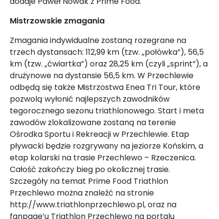
dodaje Paweł Nowak z Prime Food.
Mistrzowskie zmagania
Zmagania indywidualne zostaną rozegrane na
trzech dystansach: 112,99 km (tzw. „połówka”), 56,5
km (tzw. „ćwiartka”) oraz 28,25 km (czyli „sprint”), a
drużynowe na dystansie 56,5 km. W Przechlewie
odbędą się także Mistrzostwa Enea Tri Tour, które
pozwolą wyłonić najlepszych zawodników
tegorocznego sezonu triathlonowego. Start i meta
zawodów zlokalizowane zostaną na terenie
Ośrodka Sportu i Rekreacji w Przechlewie. Etap
pływacki będzie rozgrywany na jeziorze Końskim, a
etap kolarski na trasie Przechlewo – Rzeczenica.
Całość zakończy bieg po okolicznej trasie.
Szczegóły na temat Prime Food Triathlon
Przechlewo można znaleźć na stronie
http://www.triathlonprzechlewo.pl, oraz na
fanpage’u Triathlon Przechlewo na portalu