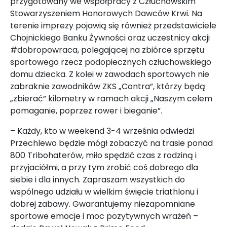
przygotowany we współpracy z Człuchowskim
Stowarzyszeniem Honorowych Dawców Krwi. Na
terenie imprezy pojawią się również przedstawiciele
Chojnickiego Banku Żywności oraz uczestnicy akcji
#dobropowraca, polegającej na zbiórce sprzętu
sportowego rzecz podopiecznych człuchowskiego
domu dziecka. Z kolei w zawodach sportowych nie
zabraknie zawodników ZKS „Contra”, którzy będą
„zbierać” kilometry w ramach akcji „Naszym celem
pomaganie, poprzez rower i bieganie”.
– Każdy, kto w weekend 3-4 września odwiedzi
Przechlewo będzie mógł zobaczyć na trasie ponad
800 Tribohaterów, miło spędzić czas z rodziną i
przyjaciółmi, a przy tym zrobić coś dobrego dla
siebie i dla innych. Zapraszam wszystkich do
wspólnego udziału w wielkim święcie triathlonu i
dobrej zabawy. Gwarantujemy niezapomniane
sportowe emocje i moc pozytywnych wrażeń –