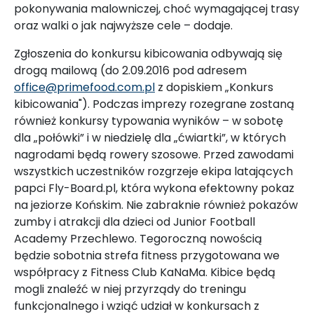
pokonywania malowniczej, choć wymagającej trasy
oraz walki o jak najwyższe cele – dodaje.
Zgłoszenia do konkursu kibicowania odbywają się
drogą mailową (do 2.09.2016 pod adresem
office@primefood.com.pl
z dopiskiem „Konkurs
kibicowania"). Podczas imprezy rozegrane zostaną
również konkursy typowania wyników – w sobotę
dla „połówki” i w niedzielę dla „ćwiartki”, w których
nagrodami będą rowery szosowe. Przed zawodami
wszystkich uczestników rozgrzeje ekipa latających
papci Fly-Board.pl, która wykona efektowny pokaz
na jeziorze Końskim. Nie zabraknie również pokazów
zumby i atrakcji dla dzieci od Junior Football
Academy Przechlewo. Tegoroczną nowością
będzie sobotnia strefa fitness przygotowana we
współpracy z Fitness Club KaNaMa. Kibice będą
mogli znaleźć w niej przyrządy do treningu
funkcjonalnego i wziąć udział w konkursach z