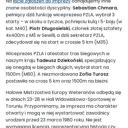
Na
liście zgłoszeń do imprezy
odnajdujemy inne
znane osobistości dyscypliny.
Sebastian Chmara
,
pełniący dziś funkcję wiceprezesa PZLA, wybrał 3
starty – w skoku o tyczce, pchnięciu kulą i 5-boju (w
kat. M40).
Piotr Długosielski
, członek złotej sztafety
4x400m z MŚ w Sewilli, a dziś sekretarz PZLA,
zdecydował się na start w crossie 5 km (M35).
Wiceprezes PZLA i atestator tras biegowych w
naszym kraju
Tadeusz Dziekoński
, specjalizujący
się onegdaj w biegach długich, wybrał start na
1500m (M60). A niezmordowana
Zofia Turosz
postawiła na cross 5 km oraz 1500m na bieżni.
Halowe Mistrzostwa Europy Weteranów odbędą się
w dniach 23-28 w Hali Widowiskowo-Sportowej w
Toruniu. Przypominamy, że impreza ma charakter
otwarty i mogą w niej wystartować zawodnicy
urodzeni przed 23 marca 1980 roku. Nie jest
wymagana licencja, reprezentacyjna historia czy