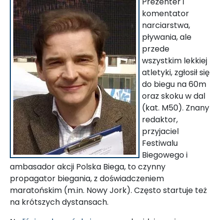
Prezenter i
komentator
narciarstwa,
pływania, ale
przede
wszystkim lekkiej
atletyki, zgłosił się
do biegu na 60m
oraz skoku w dal
(kat. M50). Znany
redaktor,
przyjaciel
Festiwalu
Biegowego i
ambasador akcji Polska Biega, to czynny
propagator biegania, z doświadczeniem
maratońskim (m.in. Nowy Jork). Często startuje też
na krótszych dystansach.