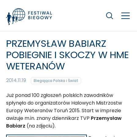
Szukaj
PRZEMYSŁAW BABIARZ
POBIEGNIE I SKOCZY W HME
WETERANÓW
2014.11.19
Biegająca Polska i Świat
Już ponad 100 zgłoszeń polskich zawodników
spłynęło do organizatorów Halowych Mistrzostw
Europy Weteranów Toruń 2015. Start w imprezie
awizuje m.in. znany dziennikarz TVP
Przemysław
Babiarz
(na zdjęciu).