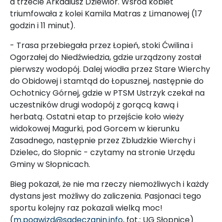
a trzecie Arkadiusz Dziewior. Wśród kobiet
triumfowała z kolei Kamila Matras z Limanowej (17
godzin i 11 minut).
- Trasa przebiegała przez Łopień, stoki Ćwilina i
Ogorzałej do Niedźwiedzia, gdzie urządzony został
pierwszy wodopój. Dalej wiodła przez Stare Wierchy
do Obidowej i stamtąd do Łopusznej, następnie do
Ochotnicy Górnej, gdzie w PTSM Ustrzyk czekał na
uczestników drugi wodopój z gorącą kawą i
herbatą. Ostatni etap to przejście koło wieży
widokowej Magurki, pod Gorcem w kierunku
Zasadnego, następnie przez Zbludzkie Wierchy i
Dzielec, do Słopnic - czytamy na stronie Urzędu
Gminy w Słopnicach.
Bieg pokazał, że nie ma rzeczy niemożliwych i każdy
dystans jest możliwy do zaliczenia. Pasjonaci tego
sportu kolejny raz pokazali wielką moc!
(
m.pogwizd@sadeczanin.info
, fot.: UG Słopnice)