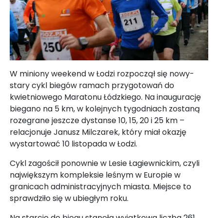
W miniony weekend w Łodzi rozpoczął się nowy-
stary cykl biegów ramach przygotowań do
kwietniowego Maratonu Łódzkiego. Na inaugurację
biegano na 5 km, w kolejnych tygodniach zostaną
rozegrane jeszcze dystanse 10, 15, 20 i 25 km –
relacjonuje Janusz Milczarek, który miał okazję
wystartować 10 listopada w Łodzi.
Cykl zagościł ponownie w Lesie Łagiewnickim, czyli
największym kompleksie leśnym w Europie w
granicach administracyjnych miasta. Miejsce to
sprawdziło się w ubiegłym roku.
Na starcie do biegu stanęła wyjątkowa liczba 261