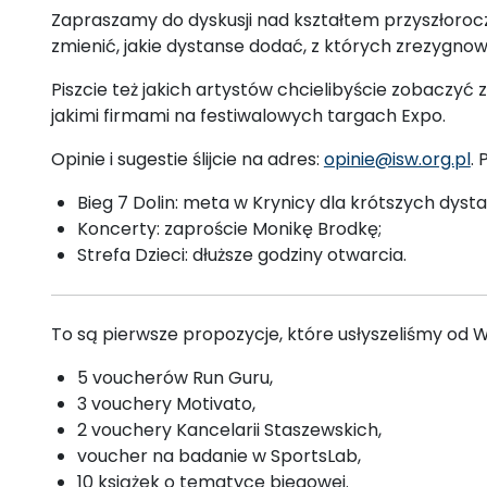
Zapraszamy do dyskusji nad kształtem przyszłorocz
zmienić, jakie dystanse dodać, z których zrezygn
Piszcie też jakich artystów chcielibyście zobaczyć 
jakimi firmami na festiwalowych targach Expo.
Opinie i sugestie ślijcie na adres:
opinie@isw.org.pl
. 
Bieg 7 Dolin: meta w Krynicy dla krótszych dyst
Koncerty: zaproście Monikę Brodkę;
Strefa Dzieci: dłuższe godziny otwarcia.
To są pierwsze propozycje, które usłyszeliśmy od W
5 voucherów Run Guru,
3 vouchery Motivato,
2 vouchery Kancelarii Staszewskich,
voucher na badanie w SportsLab,
10 książek o tematyce biegowej.