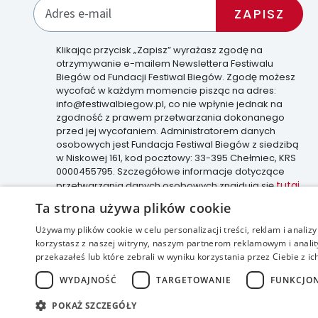
Klikając przycisk „Zapisz” wyrażasz zgodę na
otrzymywanie e-mailem Newslettera Festiwalu
Biegów od Fundacji Festiwal Biegów. Zgodę możesz
wycofać w każdym momencie pisząc na adres:
info@festiwalbiegow.pl, co nie wpłynie jednak na
zgodność z prawem przetwarzania dokonanego
przed jej wycofaniem. Administratorem danych
osobowych jest Fundacja Festiwal Biegów z siedzibą
w Niskowej 161, kod pocztowy: 33-395 Chełmiec, KRS
0000455795. Szczegółowe informacje dotyczące
tutaj
przetwarzania danych osobowych znajdują się
.
Ta strona używa plików cookie
Używamy plików cookie w celu personalizacji treści, reklam i anali
korzystasz z naszej witryny, naszym partnerom reklamowym i anality
accessible
przekazałeś lub które zebrali w wyniku korzystania przez Ciebie z ic
WYDAJNOŚĆ
TARGETOWANIE
FUNKCJO
POKAŻ SZCZEGÓŁY
realizacja: