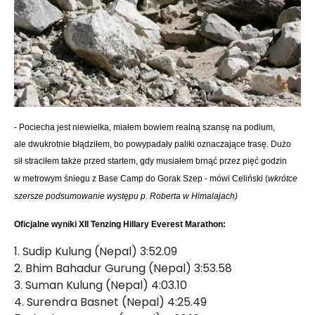
- Pociecha jest niewielka, miałem bowiem realną szansę na podium,
ale
dwukrotnie błądziłem, bo powypadały paliki oznaczające trasę. Dużo
sił
straciłem także przed startem, gdy musiałem brnąć przez pięć godzin
w
metrowym śniegu z Base Camp do Gorak Szep - mówi Celiński (
wkrótce
szersze podsumowanie występu p. Roberta w Himalajach)
Oficjalne wyniki XII Tenzing Hillary Everest Marathon:
1. Sudip Kulung (Nepal) 3:52.09
2. Bhim Bahadur Gurung (Nepal) 3:53.58
3. Suman Kulung (Nepal) 4:03.10
4. Surendra Basnet (Nepal) 4:25.49