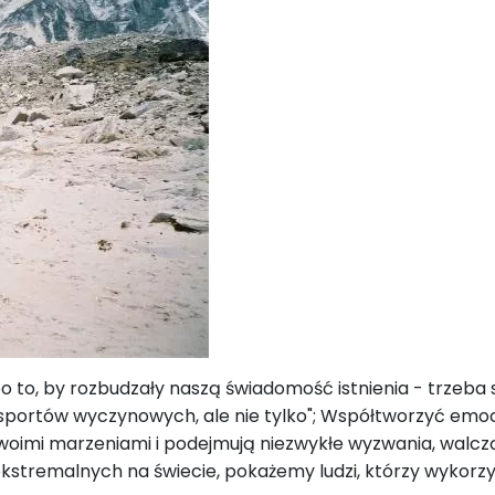
o, by rozbudzały naszą świadomość istnienia - trzeba si
portów wyczynowych, ale nie tylko"; Współtworzyć emocjon
woimi marzeniami i podejmują niezwykłe wyzwania, walcz
tremalnych na świecie, pokażemy ludzi, którzy wykorzystu