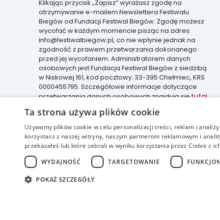
Klikając przycisk „Zapisz” wyrażasz zgodę na
otrzymywanie e-mailem Newslettera Festiwalu
Biegów od Fundacji Festiwal Biegów. Zgodę możesz
wycofać w każdym momencie pisząc na adres:
info@festiwalbiegow.pl, co nie wpłynie jednak na
zgodność z prawem przetwarzania dokonanego
przed jej wycofaniem. Administratorem danych
osobowych jest Fundacja Festiwal Biegów z siedzibą
w Niskowej 161, kod pocztowy: 33-395 Chełmiec, KRS
0000455795. Szczegółowe informacje dotyczące
tutaj
przetwarzania danych osobowych znajdują się
.
Ta strona używa plików cookie
Używamy plików cookie w celu personalizacji treści, reklam i anali
korzystasz z naszej witryny, naszym partnerom reklamowym i anality
accessible
przekazałeś lub które zebrali w wyniku korzystania przez Ciebie z ic
WYDAJNOŚĆ
TARGETOWANIE
FUNKCJO
POKAŻ SZCZEGÓŁY
realizacja: