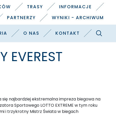
IKÓW
TRASY
INFORMACJE
PARTNERZY
WYNIKI - ARCHIWUM
Szukaj
RIA
O NAS
KONTAKT
RY EVEREST
a się najbardziej ekstremalna impreza biegowa na
talizatora Sportowego LOTTO EXTREME w tym roku
mi i trzykrotny Mistrz Świata w biegach