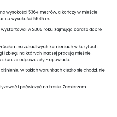
t na wysokości 5364 metrów, a kończy w mieście
har na wysokości 5545 m.
m wystartował w 2005 roku, zajmując bardzo dobre
ywróciłem na zdradliwych kamieniach w korytach
i zbiegi, na których inaczej pracują mięśnie.
y skurcze odpuszczały - opowiada.
 ciśnienie. W takich warunkach ciężko się chodzi, nie
atyzować i poćwiczyć na trasie. Zamierzam