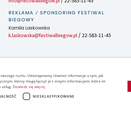
info@festiwalbiegow.pl
22-583-11-45
/
REKLAMA ⁄ SPONSORING FESTIWAL
BIEGOWY
Kamila Laskowska
k.laskowska@festiwalbiegow.pl
22-583-11-45
/
zy naszego ruchu. Udostępniamy również informacje o tym, jak
cznym, którzy mogą łączyć je z innymi informacjami, które im
h usług.
Dowiedz się więcej
NALNOŚĆ
NIESKLASYFIKOWANE