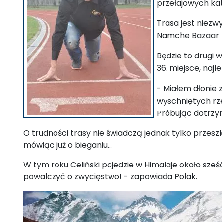
przełajowych kat
Trasa jest niezw
Namche Bazaar 
Będzie to drugi
36. miejsce, naj
- Miałem dłonie 
wyschniętych rze
Próbując dotrzy
O trudności trasy nie świadczą jednak tylko przeszko
mówiąc już o bieganiu...
W tym roku Celiński pojedzie w Himalaje około sze
powalczyć o zwycięstwo! - zapowiada Polak.