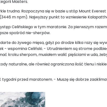
egorii Masters.
ykle trudna. Rozpoczyna się w bazie u stóp Mount Everes
(3446 m npm).
Najwyższy punkt to wzniesienie Kalapatt
 występ Celińskiego w tym maratonie. Za pierwszym raze
lepsze spośród nie-sherpów.
zdarte do żywego mięsa, gdyż po drodze kilka razy się w
k - wspomina Celiński. - Utrudnieniem są strome podbiegi 
mać kroku sherpom, musiałem walić pięściami w uda, żeb
dy naturalne, ale również ograniczona ilość tlenu i niskie
ść tygodni przed maratonem. - Muszę się dobrze zaaklim