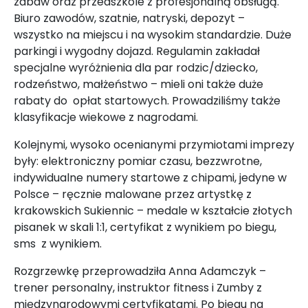
zabaw oraz przedszkole z profesjonalną obsługą.
Biuro zawodów, szatnie, natryski, depozyt –
wszystko na miejscu i na wysokim standardzie. Duże
parkingi i wygodny dojazd. Regulamin zakładał
specjalne wyróżnienia dla par rodzic/dziecko,
rodzeństwo, małżeństwo – mieli oni także duże
rabaty do opłat startowych. Prowadziliśmy także
klasyfikacje wiekowe z nagrodami.
Kolejnymi, wysoko ocenianymi przymiotami imprezy
były: elektroniczny pomiar czasu, bezzwrotne,
indywidualne numery startowe z chipami, jedyne w
Polsce – ręcznie malowane przez artystkę z
krakowskich Sukiennic – medale w kształcie złotych
pisanek w skali 1:1, certyfikat z wynikiem po biegu,
sms z wynikiem.
Rozgrzewkę przeprowadziła Anna Adamczyk –
trener personalny, instruktor fitness i Zumby z
międzynarodowymi certyfikatami. Po biegu na