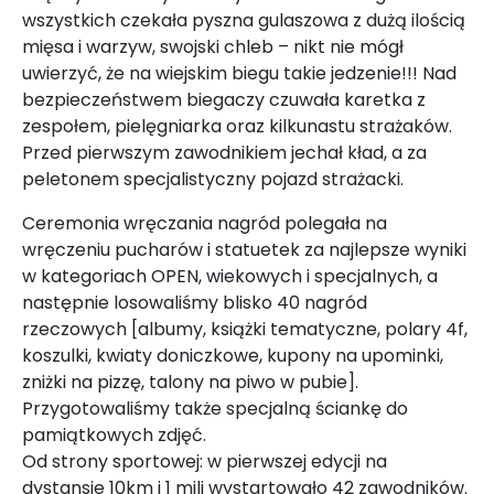
wszystkich czekała pyszna gulaszowa z dużą ilością
mięsa i warzyw, swojski chleb – nikt nie mógł
uwierzyć, że na wiejskim biegu takie jedzenie!!! Nad
bezpieczeństwem biegaczy czuwała karetka z
zespołem, pielęgniarka oraz kilkunastu strażaków.
Przed pierwszym zawodnikiem jechał kład, a za
peletonem specjalistyczny pojazd strażacki.
Ceremonia wręczania nagród polegała na
wręczeniu pucharów i statuetek za najlepsze wyniki
w kategoriach OPEN, wiekowych i specjalnych, a
następnie losowaliśmy blisko 40 nagród
rzeczowych [albumy, książki tematyczne, polary 4f,
koszulki, kwiaty doniczkowe, kupony na upominki,
zniżki na pizzę, talony na piwo w pubie].
Przygotowaliśmy także specjalną ściankę do
pamiątkowych zdjęć.
Od strony sportowej: w pierwszej edycji na
dystansie 10km i 1 mili wystartowało 42 zawodników.