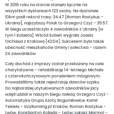
W 2016 roku na starcie stanęło łącznie na
wszystkich dystansach 123 osoby. Na dystansie
10km padł rekord trasy: 34:47 [Roman Rostykus –
Ukraina], najszybszy Polak to Grzegorz Czyż – 35:57.
W biegu uczestniczyło 4 zawodników z Ukrainy [w
tym 1 kobieta]. Wśród kobiet wygrała Joasia
Olchawa z Krakowa [42:04]. Sukcesem była także
obecność mieszkańców Gminy i sołectwa – razem
24 zawodników.
Cały dochód z imprezy został przekazany na cele
charytatywne – rehabilitację 14-letniego Michała
z czterokończynowym porażeniem mózgowym.
Prowadziliśmy także rejestrację dawców szpiku.
Do najbardziej utytułowanych zawodników jacy
wzięli udział w naszym biegu należą: Grzegorz Czyż –
Automatyka Grupa Azoty Bogumiłowice, Kamil
Tekiela – IzzyRunning.pl Kraków, Roman Rostykus –
Lwów, Konstiantyn Koliada – Lwów, Łukasz Marmol –