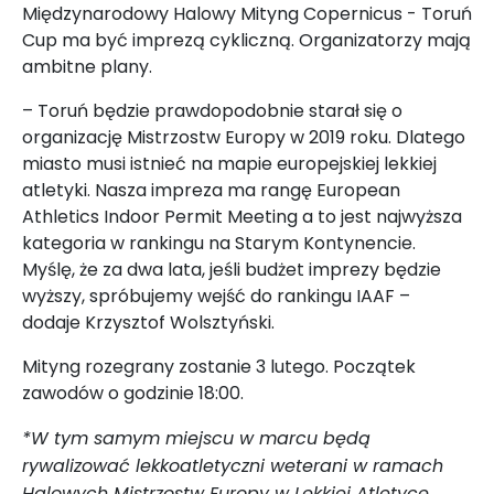
Międzynarodowy Halowy Mityng Copernicus - Toruń
Cup ma być imprezą cykliczną. Organizatorzy mają
ambitne plany.
– Toruń będzie prawdopodobnie starał się o
organizację Mistrzostw Europy w 2019 roku. Dlatego
miasto musi istnieć na mapie europejskiej lekkiej
atletyki. Nasza impreza ma rangę European
Athletics Indoor Permit Meeting a to jest najwyższa
kategoria w rankingu na Starym Kontynencie.
Myślę, że za dwa lata, jeśli budżet imprezy będzie
wyższy, spróbujemy wejść do rankingu IAAF –
dodaje Krzysztof Wolsztyński.
Mityng rozegrany zostanie 3 lutego. Początek
zawodów o godzinie 18:00.
*W tym samym miejscu
w marcu będą
rywalizować lekkoatletyczni weterani w ramach
Halowych Mistrzostw Europy w Lekkiej Atletyce.