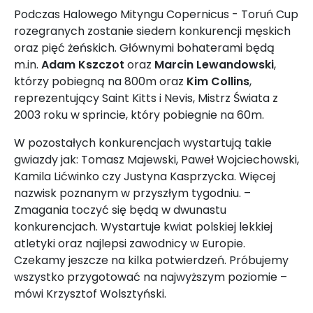
Podczas Halowego Mityngu Copernicus - Toruń Cup
rozegranych zostanie siedem konkurencji męskich
oraz pięć żeńskich. Głównymi bohaterami będą
m.in.
Adam Kszczot
oraz
Marcin Lewandowski
,
którzy pobiegną na 800m oraz
Kim Collins
,
reprezentujący Saint Kitts i Nevis, Mistrz Świata z
2003 roku w sprincie, który pobiegnie na 60m.
W pozostałych konkurencjach wystartują takie
gwiazdy jak: Tomasz Majewski, Paweł Wojciechowski,
Kamila Lićwinko czy Justyna Kasprzycka. Więcej
nazwisk poznanym w przyszłym tygodniu. –
Zmagania toczyć się będą w dwunastu
konkurencjach. Wystartuje kwiat polskiej lekkiej
atletyki oraz najlepsi zawodnicy w Europie.
Czekamy jeszcze na kilka potwierdzeń. Próbujemy
wszystko przygotować na najwyższym poziomie –
mówi Krzysztof Wolsztyński.