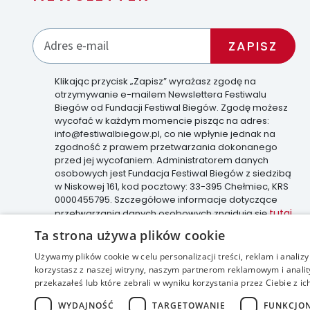
Klikając przycisk „Zapisz” wyrażasz zgodę na
otrzymywanie e-mailem Newslettera Festiwalu
Biegów od Fundacji Festiwal Biegów. Zgodę możesz
wycofać w każdym momencie pisząc na adres:
info@festiwalbiegow.pl, co nie wpłynie jednak na
zgodność z prawem przetwarzania dokonanego
przed jej wycofaniem. Administratorem danych
osobowych jest Fundacja Festiwal Biegów z siedzibą
w Niskowej 161, kod pocztowy: 33-395 Chełmiec, KRS
0000455795. Szczegółowe informacje dotyczące
tutaj
przetwarzania danych osobowych znajdują się
.
Ta strona używa plików cookie
Używamy plików cookie w celu personalizacji treści, reklam i anali
korzystasz z naszej witryny, naszym partnerom reklamowym i anality
accessible
przekazałeś lub które zebrali w wyniku korzystania przez Ciebie z ic
WYDAJNOŚĆ
TARGETOWANIE
FUNKCJO