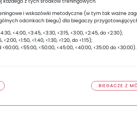
nej każdego z tych środków treningowych.
reningowe i wskazówki metodyczne (w tym tak ważne zagad
gólnych odcinkach biegu) dla biegaczy przygotowujących
, <4:00, <3:45, <3:30, <3:15, <3:00, <2:45, do <2:30);
00, <1:50, <1:40, <1:30, <1:20, do <1:15);
60:00, <55:00, <50:00, <45:00, <40:00, <35:00 do <30:00)
BIEGACZE Z M