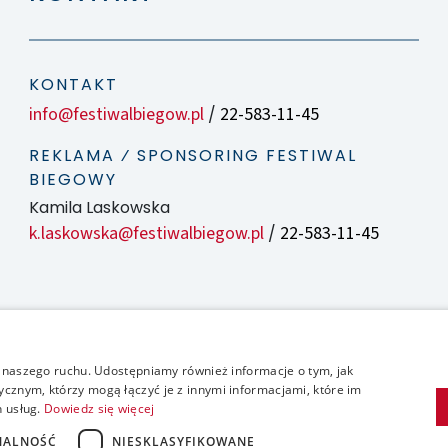
KONTAKT
info@festiwalbiegow.pl
22-583-11-45
/
REKLAMA ⁄ SPONSORING FESTIWAL
BIEGOWY
Kamila Laskowska
k.laskowska@festiwalbiegow.pl
22-583-11-45
/
zy naszego ruchu. Udostępniamy również informacje o tym, jak
cznym, którzy mogą łączyć je z innymi informacjami, które im
h usług.
Dowiedz się więcej
NALNOŚĆ
NIESKLASYFIKOWANE