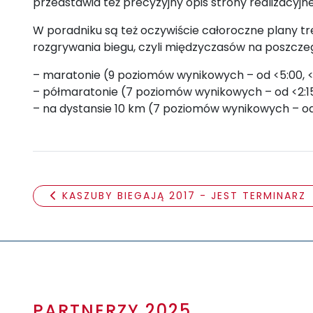
przedstawia też precyzyjny opis strony realizacyj
W poradniku są też oczywiście całoroczne plany t
rozgrywania biegu, czyli międzyczasów na poszcze
– maratonie (9 poziomów wynikowych – od <5:00, <4:30
– półmaratonie (7 poziomów wynikowych – od <2:15, <2:
– na dystansie 10 km (7 poziomów wynikowych – od <
KASZUBY BIEGAJĄ 2017 - JEST TERMINARZ
PARTNERZY 2025