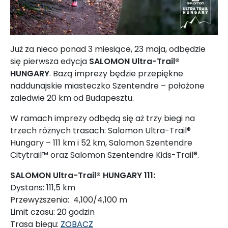
Już za nieco ponad 3 miesiące, 23 maja, odbędzie
się pierwsza edycja
SALOMON Ultra-Trail®
HUNGARY
. Bazą imprezy będzie przepiękne
naddunajskie miasteczko Szentendre – położone
zaledwie 20 km od Budapesztu.
W ramach imprezy odbędą się aż trzy biegi na
trzech różnych trasach: Salomon Ultra-Trail®
Hungary – 111 km i 52 km, Salomon Szentendre
Citytrail™ oraz Salomon Szentendre Kids-Trail®.
SALOMON Ultra-Trail® HUNGARY 111:
Dystans: 111,5 km
Przewyższenia: 4,100/4,100 m
Limit czasu: 20 godzin
Trasa biegu:
ZOBACZ