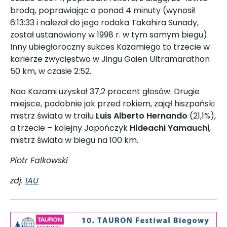
brodą, poprawiając o ponad 4 minuty (wynosił
6:13:33 i należał do jego rodaka Takahira Sunady,
został ustanowiony w 1998 r. w tym samym biegu).
Inny ubiegłoroczny sukces Kazamiego to trzecie w
karierze zwycięstwo w Jingu Gaien Ultramarathon
50 km, w czasie 2:52.
Nao Kazami uzyskał 37,2 procent głosów. Drugie
miejsce, podobnie jak przed rokiem, zajął hiszpański
mistrz świata w trailu
Luis Alberto Hernando
(21,1%),
a trzecie – kolejny Japończyk
Hideachi Yamauchi
,
mistrz świata w biegu na 100 km.
Piotr Falkowski
zdj.
IAU