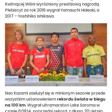
Kwitnącej Wiśni wyróżniony prestiżową nagrodą.
Plebiscyt za rok 2016 wygrał Yamauchi Hideaki, a
2017 – Yoshihiko Ishikawa.
Nao Kazami zasłużył się w minionym sezonie przede
wszystkim ustanowieniem
rekordu świata w biegu
na 100 km
. Wygrał ultramaraton Lake Saroma w
czasie 6:09:14, poprzedni rekord, z długą, 20-letnia