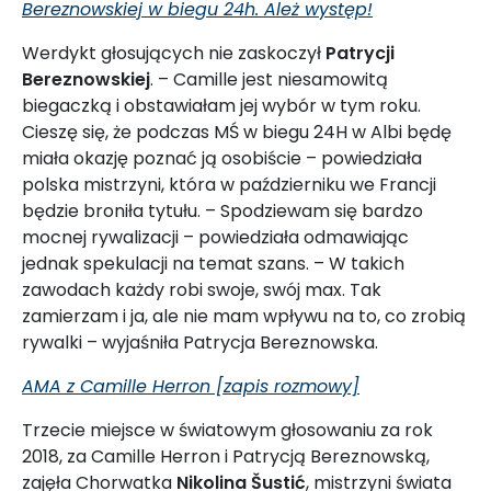
Bereznowskiej w biegu 24h. Ależ występ!
Werdykt głosujących nie zaskoczył
Patrycji
Bereznowskiej
. – Camille jest niesamowitą
biegaczką i obstawiałam jej wybór w tym roku.
Cieszę się, że podczas MŚ w biegu 24H w Albi będę
miała okazję poznać ją osobiście – powiedziała
polska mistrzyni, która w październiku we Francji
będzie broniła tytułu. – Spodziewam się bardzo
mocnej rywalizacji – powiedziała odmawiając
jednak spekulacji na temat szans. – W takich
zawodach każdy robi swoje, swój max. Tak
zamierzam i ja, ale nie mam wpływu na to, co zrobią
rywalki – wyjaśniła Patrycja Bereznowska.
AMA z Camille Herron [zapis rozmowy]
Trzecie miejsce w światowym głosowaniu za rok
2018, za Camille Herron i Patrycją Bereznowską,
zajęła Chorwatka
Nikolina Šustić
, mistrzyni świata