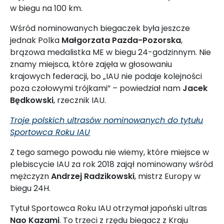
w biegu na 100 km.
Wśród nominowanych biegaczek była jeszcze
jednak Polka
Małgorzata Pazda-Pozorska
,
brązowa medalistka ME w biegu 24-godzinnym. Nie
znamy miejsca, które zajęła w głosowaniu
krajowych federacji, bo „IAU nie podaje kolejności
poza czołowymi trójkami” – powiedział nam
Jacek
Będkowski
, rzecznik IAU.
Troje polskich ultrasów nominowanych do tytułu
Sportowca Roku IAU
Z tego samego powodu nie wiemy, które miejsce w
plebiscycie IAU za rok 2018 zajął nominowany wśród
mężczyzn
Andrzej Radzikowski
, mistrz Europy w
biegu 24H.
Tytuł Sportowca Roku IAU otrzymał japoński ultras
Nao Kazami
. To trzeci z rzędu biegacz z Kraju