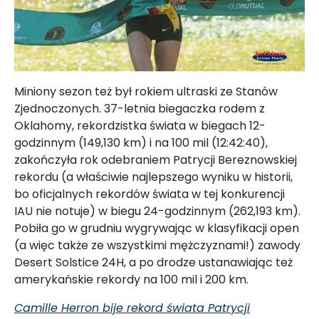
Miniony sezon też był rokiem ultraski ze Stanów
Zjednoczonych. 37-letnia biegaczka rodem z
Oklahomy, rekordzistka świata w biegach 12-
godzinnym (149,130 km) i na 100 mil (12:42:40),
zakończyła rok odebraniem Patrycji Bereznowskiej
rekordu (a właściwie najlepszego wyniku w historii,
bo oficjalnych rekordów świata w tej konkurencji
IAU nie notuje) w biegu 24-godzinnym (262,193 km).
Pobiła go w grudniu wygrywając w klasyfikacji open
(a więc także ze wszystkimi mężczyznami!) zawody
Desert Solstice 24H, a po drodze ustanawiając też
amerykańskie rekordy na 100 mil i 200 km.
Camille Herron bije rekord świata Patrycji