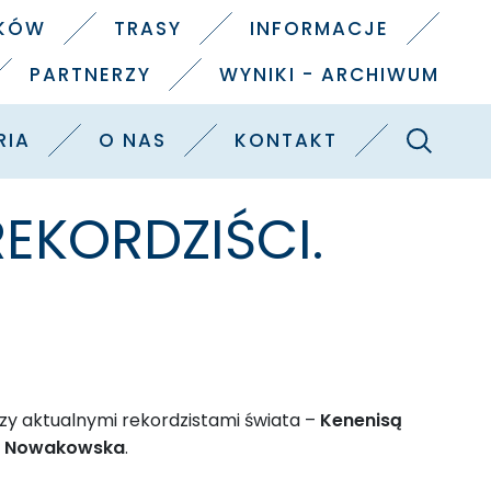
IKÓW
TRASY
INFORMACJE
PARTNERZY
WYNIKI - ARCHIWUM
Szukaj
RIA
O NAS
KONTAKT
EKORDZIŚCI.
y aktualnymi rekordzistami świata
–
Kenenisą
a Nowakowska
.