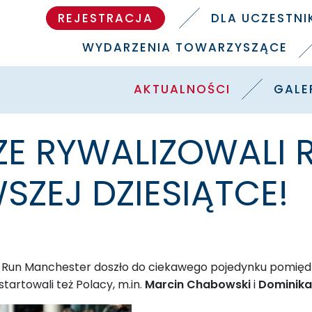
REJESTRACJA
DLA UCZESTN
WYDARZENIA TOWARZYSZĄCE
AKTUALNOŚCI
GALE
 RYWALIZOWALI R
SZEJ DZIESIĄTCE!
 Run Manchester doszło do ciekawego pojedynku pomiędz
tartowali też Polacy,
m.in.
Marcin Chabowski
i
Dominik