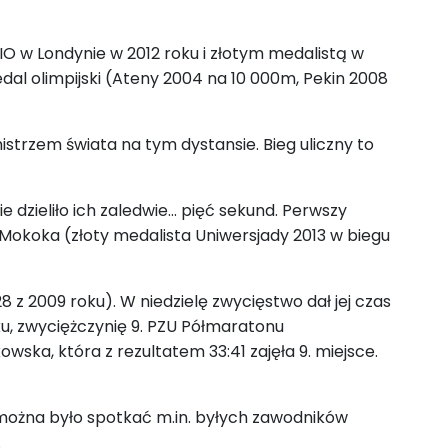
O w Londynie w 2012 roku i złotym medalistą w
dal olimpijski (Ateny 2004 na 10 000m, Pekin 2008
strzem świata na tym dystansie. Bieg uliczny to
dzieliło ich zaledwie... pięć sekund. Perwszy
n Mokoka (złoty medalista Uniwersjady 2013 w biegu
8 z 2009 roku). W niedzielę zwycięstwo dał jej czas
iku, zwyciężczynię 9. PZU Półmaratonu
ska, która z rezultatem 33:41 zajęła 9. miejsce.
można było spotkać m.in. byłych zawodników
a.