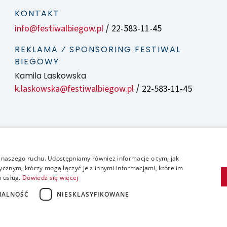
KONTAKT
info@festiwalbiegow.pl
22-583-11-45
/
REKLAMA ⁄ SPONSORING FESTIWAL
BIEGOWY
Kamila Laskowska
k.laskowska@festiwalbiegow.pl
22-583-11-45
/
zy naszego ruchu. Udostępniamy również informacje o tym, jak
cznym, którzy mogą łączyć je z innymi informacjami, które im
h usług.
Dowiedz się więcej
NALNOŚĆ
NIESKLASYFIKOWANE