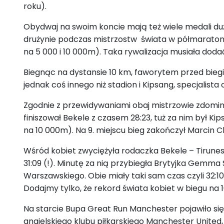
roku).
Obydwaj na swoim koncie mają też wiele medali du
drużynie podczas mistrzostw świata w półmaratonie
na 5 000 i 10 000m). Taka rywalizacja musiała do
Biegnąc na dystansie 10 km, faworytem przed biegie
jednak coś innego niż stadion i Kipsang, specjalista
Zgodnie z przewidywaniami obaj mistrzowie zdominow
finiszował Bekele z czasem 28:23, tuż za nim był K
na 10 000m). Na 9. miejscu bieg zakończył Marcin 
Wśród kobiet zwyciężyła rodaczka Bekele
–
Tirunes
31:09 (!). Minutę za nią przybiegła Brytyjka Gemma 
Warszawskiego. Obie miały taki sam czas czyli 32:10
Dodajmy tylko, że rekord świata kobiet w biegu na 10
Na starcie Bupa Great Run Manchester pojawiło si
angielskiego klubu piłkarskiego Manchester United,