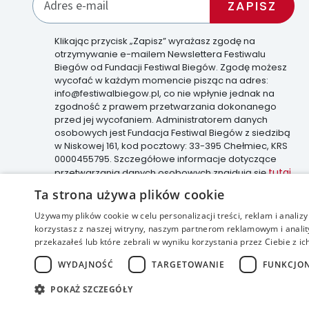
Klikając przycisk „Zapisz” wyrażasz zgodę na
otrzymywanie e-mailem Newslettera Festiwalu
Biegów od Fundacji Festiwal Biegów. Zgodę możesz
wycofać w każdym momencie pisząc na adres:
info@festiwalbiegow.pl, co nie wpłynie jednak na
zgodność z prawem przetwarzania dokonanego
przed jej wycofaniem. Administratorem danych
osobowych jest Fundacja Festiwal Biegów z siedzibą
w Niskowej 161, kod pocztowy: 33-395 Chełmiec, KRS
0000455795. Szczegółowe informacje dotyczące
tutaj
przetwarzania danych osobowych znajdują się
.
Ta strona używa plików cookie
Używamy plików cookie w celu personalizacji treści, reklam i anali
korzystasz z naszej witryny, naszym partnerom reklamowym i anality
accessible
przekazałeś lub które zebrali w wyniku korzystania przez Ciebie z ic
WYDAJNOŚĆ
TARGETOWANIE
FUNKCJO
POKAŻ SZCZEGÓŁY
realizacja: