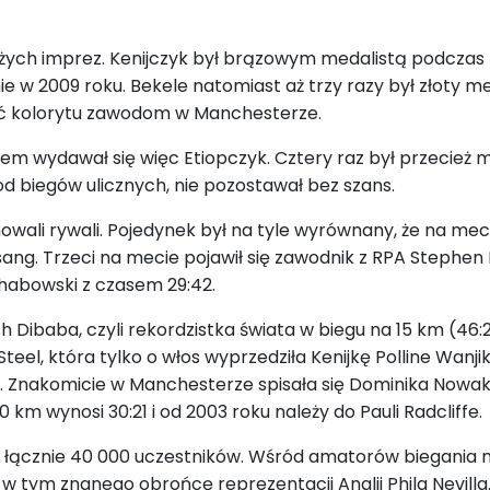
żych imprez. Kenijczyk był brązowym medalistą podczas I
 w 2009 roku. Bekele natomiast aż trzy razy był złoty me
dać kolorytu zawodom w Manchesterze.
m wydawał się więc Etiopczyk. Cztery raz był przecież mi
 od biegów ulicznych, nie pozostawał bez szans.
ali rywali. Pojedynek był na tyle wyrównany, że na mecie 
ipsang. Trzeci na mecie pojawił się zawodnik z RPA Stephe
Chabowski z czasem 29:42.
h Dibaba, czyli rekordzistka świata w biegu na 15 km (46:2
Steel, która tylko o włos wyprzedziła Kenijkę Polline Wanj
.
Znakomicie w Manchesterze spisała się Dominika Nowakow
 km wynosi 30:21 i od 2003 roku należy do Pauli Radcliffe.
ę łącznie 40 000 uczestników. Wśród amatorów biegania 
 w tym znanego obrońcę reprezentacji Anglii Phila Nevill