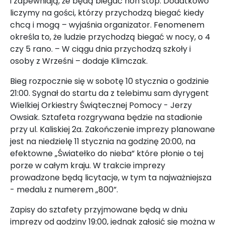
i zapewniają, że będą biegać non stop. Dodatkowo
liczymy na gości, którzy przychodzą biegać kiedy
chcą i mogą – wyjaśnia organizator. Fenomenem
określa to, że ludzie przychodzą biegać w nocy, o 4
czy 5 rano. – W ciągu dnia przychodzą szkoły i
osoby z Wrześni – dodaje Klimczak.
Bieg rozpocznie się w sobotę 10 stycznia o godzinie
21:00. Sygnał do startu da z telebimu sam dyrygent
Wielkiej Orkiestry Świątecznej Pomocy - Jerzy
Owsiak. Sztafeta rozgrywana będzie na stadionie
przy ul. Kaliskiej 2a. Zakończenie imprezy planowane
jest na niedzielę 11 stycznia na godzinę 20:00, na
efektowne „Światełko do nieba” które płonie o tej
porze w całym kraju. W trakcie imprezy
prowadzone będą licytacje, w tym ta najważniejsza
- medalu z numerem „800”.
Zapisy do sztafety przyjmowane będą w dniu
imprezy od godziny 19:00, jednak zgłosić się można w