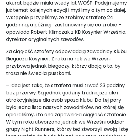
akurat będzie miała wtedy lat WOŚP. Podejmujemy
już temat kolejnych edycji i myślimy o tym co dalej.
Wstępnie przyjęliśmy, że zrobimy sztafetę 24
godzinną, a później... zastanowimy się co zrobić –
opowiada Robert Klimczak z KB Kosynier Września,
dyrektor oryginalnych zawodów.
Za ciągłość sztafety odpowiadają zawodnicy Klubu
Biegacza Kosynier. Z roku na rok we Wrześni
przybywa jednak biegaczy, którzy dbają o to, by
trasa nie świeciła pustkami.
– Idea jest taka, że sztafeta musi trwać 23 godziny
bez przerwy. Są jednak godziny trudniejsze ale i
atrakcyjniejsze dla osób spoza klubu. Do tej pory
była jedna lista naszych zawodników, na której się
opieraliśmy, i to ona zapewniała ciągłość sztafecie.
W tym roku utworzono jednak we Wrześni oddział
grupy Night Runners, którzy też stworzyli swoją listę