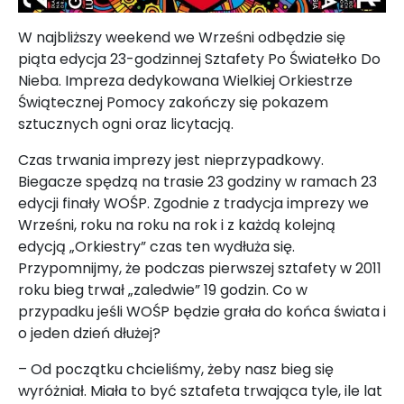
W najbliższy weekend we Wrześni odbędzie się
piąta edycja 23-godzinnej Sztafety Po Światełko Do
Nieba. Impreza dedykowana Wielkiej Orkiestrze
Świątecznej Pomocy zakończy się pokazem
sztucznych ogni oraz licytacją.
Czas trwania imprezy jest nieprzypadkowy.
Biegacze spędzą na trasie 23 godziny w ramach 23
edycji finały WOŚP. Zgodnie z tradycja imprezy we
Wrześni, roku na roku na rok i z każdą kolejną
edycją „Orkiestry” czas ten wydłuża się.
Przypomnijmy, że podczas pierwszej sztafety w 2011
roku bieg trwał „zaledwie” 19 godzin. Co w
przypadku jeśli WOŚP będzie grała do końca świata i
o jeden dzień dłużej?
– Od początku chcieliśmy, żeby nasz bieg się
wyróżniał. Miała to być sztafeta trwająca tyle, ile lat