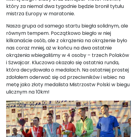
który za niemal dwa tygodnie będzie bronił tytułu
mistrza Europy w maratonie.
Nasza grupa od samego startu biegła solidnym, ale
równym tempem. Początkowo biegło w niej
kilkanaście osób, ale z okrążenia na okrążenie było
nas coraz mniej, aż w końcu na dwa ostatnie
okrążenia wbiegaliśmy w 4 osoby – trzech Polaków
i Szwajcar. Kluczowa okazało się ostatnia runda,
która decydowała o medalach. Na ostatniej prostej
zdołałem oderwać się od przeciwników i wbiec na
metę jako złoty medalista Mistrzostw Polski w biegu
ulicznym na 10km!