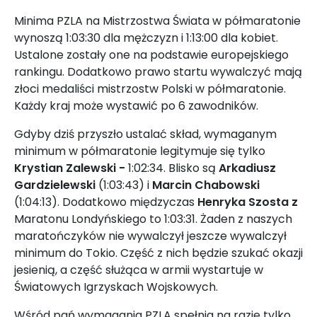
Minima PZLA na Mistrzostwa Świata w półmaratonie
wynoszą 1:03:30 dla mężczyzn i 1:13:00 dla kobiet.
Ustalone zostały one na podstawie europejskiego
rankingu. Dodatkowo prawo startu wywalczyć mają
złoci medaliści mistrzostw Polski w półmaratonie.
Każdy kraj może wystawić po 6 zawodników.
Gdyby dziś przyszło ustalać skład, wymaganym
minimum w półmaratonie legitymuje się tylko
Krystian Zalewski -
1:02:34. Blisko są
Arkadiusz
Gardzielewski
(1:03:43) i
Marcin Chabowski
(1:04:13). Dodatkowo międzyczas
Henryka Szosta z
Maratonu Londyńskiego to 1:03:31. Żaden z naszych
maratończyków nie wywalczył jeszcze wywalczył
minimum do Tokio. Część z nich będzie szukać okazji
jesienią, a część służąca w armii wystartuje w
Światowych Igrzyskach Wojskowych.
Wśród pań wymagania PZLA spełnia na razie tylko