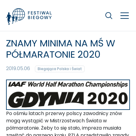
Szukaj
ZNAMY MINIMA NA MŚ W
PÓŁMARATONIE 2020
2019.05.06
Biegająca Polska i Świat
Po ośmiu latach przerwy polscy zawodnicy znów
mogą wystąpić w Mistrzostwach Świata w
półmaratonie. Żeby to się stało, impreza musiała
zawitać do naszego kraju. PZLA przedstawiło zasady