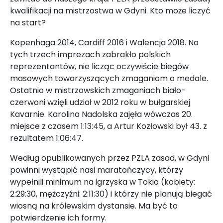
kwalifikacji na mistrzostwa w Gdyni. Kto może liczyć
na start?
Kopenhaga 2014, Cardiff 2016 i Walencja 2018. Na
tych trzech imprezach zabrakło polskich
reprezentantów, nie licząc oczywiście biegów
masowych towarzyszących zmaganiom o medale.
Ostatnio w mistrzowskich zmaganiach biało-
czerwoni wzięli udział w 2012 roku w bułgarskiej
Kavarnie. Karolina Nadolska zajęła wówczas 20.
miejsce z czasem 1:13:45, a Artur Kozłowski był 43. z
rezultatem 1:06:47.
Według opublikowanych przez PZLA zasad, w Gdyni
powinni wystąpić nasi maratończycy, którzy
wypełnili minimum na igrzyska w Tokio (kobiety:
2:29:30, mężczyźni: 2:11:30) i którzy nie planują biegać
wiosną na królewskim dystansie. Ma być to
potwierdzenie ich formy.