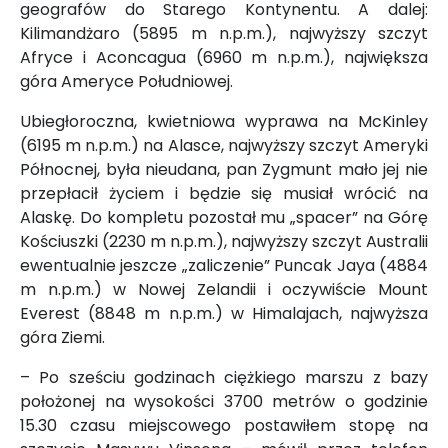
geografów do Starego Kontynentu. A dalej:
Kilimandżaro (5895 m n.p.m.), najwyższy szczyt
Afryce i Aconcagua (6960 m n.p.m.), największa
góra Ameryce Południowej.
Ubiegłoroczna, kwietniowa wyprawa na McKinley
(6195 m n.p.m.) na Alasce, najwyższy szczyt Ameryki
Północnej, była nieudana, pan Zygmunt mało jej nie
przepłacił życiem i będzie się musiał wrócić na
Alaskę. Do kompletu pozostał mu „spacer” na Górę
Kościuszki (2230 m n.p.m.), najwyższy szczyt Australii
ewentualnie jeszcze „zaliczenie” Puncak Jaya (4884
m n.p.m.) w Nowej Zelandii i oczywiście Mount
Everest (8848 m n.p.m.) w Himalajach, najwyższa
góra Ziemi.
– Po sześciu godzinach ciężkiego marszu z bazy
położonej na wysokości 3700 metrów o godzinie
15.30 czasu miejscowego postawiłem stopę na