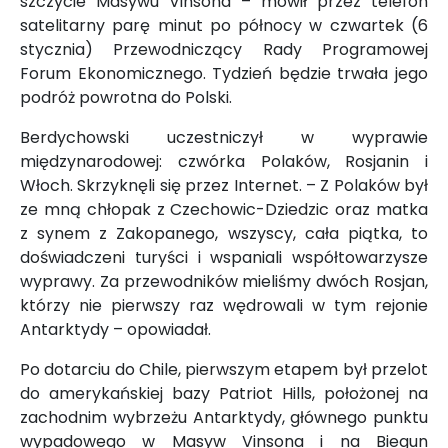
szczycie Masywu Vinsona – mówił przez telefon
satelitarny parę minut po północy w czwartek (6
stycznia) Przewodniczący Rady Programowej
Forum Ekonomicznego. Tydzień będzie trwała jego
podróż powrotna do Polski.
Berdychowski uczestniczył w wyprawie
międzynarodowej: czwórka Polaków, Rosjanin i
Włoch. Skrzyknęli się przez Internet. – Z Polaków był
ze mną chłopak z Czechowic-Dziedzic oraz matka
z synem z Zakopanego, wszyscy, cała piątka, to
doświadczeni turyści i wspaniali współtowarzysze
wyprawy. Za przewodników mieliśmy dwóch Rosjan,
którzy nie pierwszy raz wędrowali w tym rejonie
Antarktydy – opowiadał.
Po dotarciu do Chile, pierwszym etapem był przelot
do amerykańskiej bazy Patriot Hills, położonej na
zachodnim wybrzeżu Antarktydy, głównego punktu
wypadowego w Masyw Vinsona i na Biegun